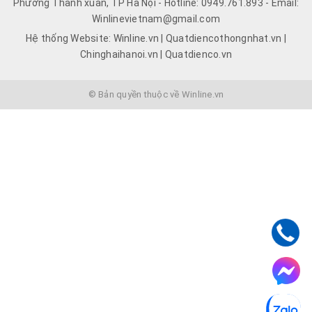
Phường Thanh xuân, TP Hà Nội - Hotline: 0949.761.893 - Email:
Winlinevietnam@gmail.com
Hệ thống Website: Winline.vn | Quatdiencothongnhat.vn |
Chinghaihanoi.vn | Quatdienco.vn
© Bản quyền thuộc về Winline.vn