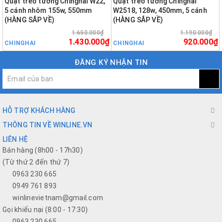
Quạt treo tường Chinghai W22,
Quạt treo tường Chinghai
5 cánh nhôm 155w, 550mm
W2518, 128w, 450mm, 5 cánh
(HÀNG SẮP VỀ)
(HÀNG SẮP VỀ)
1.650.000₫
1.190.000₫
1.430.000₫
920.000₫
CHINGHAI
CHINGHAI
ĐĂNG KÝ NHẬN TIN
HỖ TRỢ KHÁCH HÀNG
THÔNG TIN VỀ WINLINE.VN
LIÊN HỆ
Bán hàng (8h00 - 17h30)
(Từ thứ 2 đến thứ 7)
0963 230 665
0949 761 893
winlinevietnam@gmail.com
Gọi khiếu nại (8:00 - 17:30)
0963.230.665