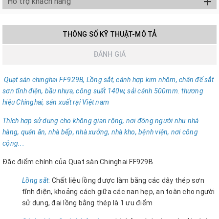
+
Hỗ trợ khách hàng
THÔNG SỐ KỸ THUẬT-MÔ TẢ
ĐÁNH GIÁ
Quạt sàn chinghai FF929B, Lồng sắt, cánh hợp kim nhôm, chân đế sắt
sơn tĩnh điện, bầu nhựa, công suất 140w, sải cánh 500mm. thương
hiệu Chinghai, sản xuất rại Việt nam
Thích hợp sử dụng cho không gian rộng, nơi đông người như nhà
hàng, quán ăn, nhà bếp, nhà xưởng, nhà kho, bệnh viện, nơi công
cộng...
Đặc điểm chính của Quạt sàn Chinghai FF929B
Lồng sắt
: Chất liệu lồng được làm bằng các dây thép sơn
tĩnh điện, khoảng cách giữa các nan hẹp, an toàn cho người
sử dụng, đai lồng bằng thép là 1 ưu điểm