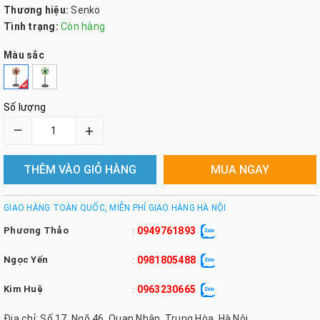
Thương hiệu:
Senko
Tình trạng:
Còn hàng
Màu sắc
Số lượng
–
+
THÊM VÀO GIỎ HÀNG
MUA NGAY
GIAO HÀNG TOÀN QUỐC, MIỄN PHÍ GIAO HÀNG HÀ NỘI
Phương Thảo
0949761893
:
Ngọc Yến
0981805488
:
Kim Huệ
0963230665
:
Địa chỉ: Số 17, Ngõ 46, Quan Nhân, Trung Hòa, Hà Nội