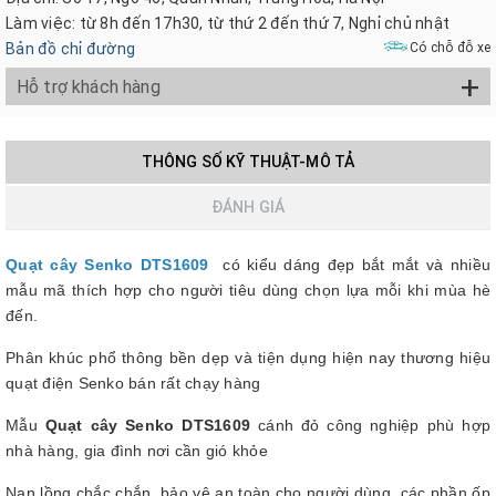
Làm việc: từ 8h đến 17h30, từ thứ 2 đến thứ 7, Nghỉ chủ nhật
Bản đồ chỉ đường
Có chỗ đỗ xe
+
Hỗ trợ khách hàng
THÔNG SỐ KỸ THUẬT-MÔ TẢ
ĐÁNH GIÁ
Quạt cây Senko
DTS1609
có kiểu dáng đẹp bắt mắt và nhiều
mẫu mã thích hợp cho người tiêu dùng chọn lựa mỗi khi mùa hè
đến.
Phân khúc phổ thông bền dẹp và tiện dụng hiện nay thương hiệu
quạt điện Senko bán rất chạy hàng
Mẫu
Quạt cây Senko DTS1609
cánh đỏ công nghiệp phù hợp
nhà hàng, gia đình nơi cần gió khỏe
Nan lồng chắc chắn, bảo vệ an toàn cho người dùng, các phần ốp