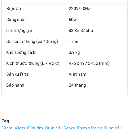
Điện áp
220V/50Hz
Công suất
60w
Lưu lượng gió
83.8m3/ phút
Qui cách thùng (cái/thùng)
1 cái
Khối lượng cả bì
3,9 kg
Kích thước thùng (D x R x C)
475 x 197 x 452 (mm)
Sản xuất tại
Việt nam
Bảo hành
24 tháng
Tag:
39cm,
40cm,
60w,
dm_Quạt cây Senko,
Phím bấm cơ,
Quạt cây