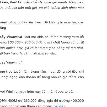
 bền, thiết kế chắc chắn lại quạt gió mạnh. Năm nay,
ức, mỗi nơi bán một giá, có chỗ chênh lệch nhau một
wind
cũng bị đẩy lên theo. Để không bị mua hớ, các
chăng.
 cây Vinawind
. Một mẹ chia sẻ:
Mình thường mua đồ
hoảng 100.000 – 200.000 đồng mà chất lượng cũng rất
h online này, giá rẻ lại được giao hàng tới tận nhà.
bán hàng lại rất nhiệt tình tư vấn.
cây Vinawind:"]
ng trực tuyến làm trọng tâm, hoạt động với tiêu chí
ưu hoạt động kinh doanh để hàng bán có giá rất rẻ cho
 với Winline ngay hôm nay để nhận được tư vấn.
 QĐM-400M chỉ 360.000 đồng (giá thị trường 400.000
 hàng có thể xem thêm các model
Tại đây.