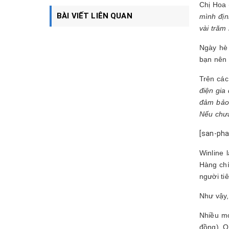
Chị Hoa 
BÀI VIẾT LIÊN QUAN
mình địn
vài trăm
Ngày hè
bạn nên 
Trên các
điện gia
đảm bả
Nếu chưa
[san-pha
Winline 
Hàng chí
người ti
Như vậy,
Nhiều mo
đồng), Q