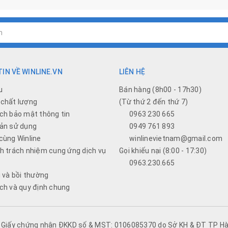
IN VỀ WINLINE.VN
LIÊN HỆ
u
Bán hàng (8h00 - 17h30)
chất lượng
(Từ thứ 2 đến thứ 7)
ch bảo mật thông tin
0963 230 665
ản sử dụng
0949 761 893
cùng Winline
winlinevietnam@gmail.com
h trách nhiệm cung ứng dịch vụ
Gọi khiếu nại (8:00 - 17:30)
0963.230.665
i và bồi thường
ch và quy định chung
- Giấy chứng nhận ĐKKD số & MST: 0106085370 do Sở KH & ĐT TP Hà 