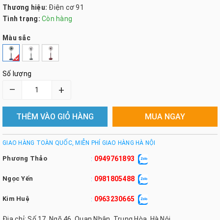
Thương hiệu:
Điện cơ 91
Tình trạng:
Còn hàng
Màu sắc
Số lượng
–
+
THÊM VÀO GIỎ HÀNG
MUA NGAY
GIAO HÀNG TOÀN QUỐC, MIỄN PHÍ GIAO HÀNG HÀ NỘI
Phương Thảo
0949761893
:
Ngọc Yến
0981805488
:
Kim Huệ
0963230665
:
Địa chỉ: Số 17, Ngõ 46, Quan Nhân, Trung Hòa, Hà Nội