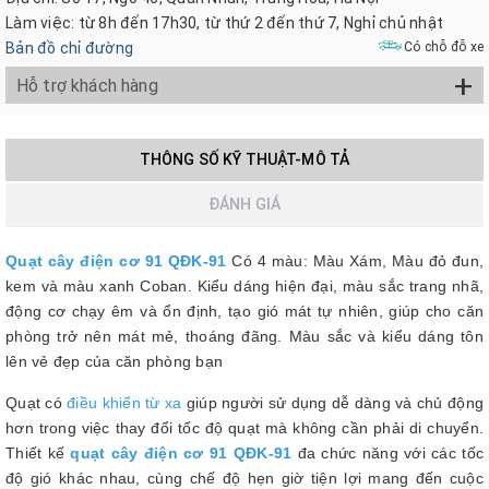
Làm việc: từ 8h đến 17h30, từ thứ 2 đến thứ 7, Nghỉ chủ nhật
Bản đồ chỉ đường
Có chỗ đỗ xe
+
Hỗ trợ khách hàng
THÔNG SỐ KỸ THUẬT-MÔ TẢ
ĐÁNH GIÁ
Quạt cây điện cơ 91 QĐK-91
Có 4 màu: Màu Xám, Màu đỏ đun,
kem và màu xanh Coban. Kiểu dáng hiện đại, màu sắc trang nhã,
động cơ chạy êm và ổn định, tạo gió mát tự nhiên, giúp cho căn
phòng trở nên mát mẻ, thoáng đãng. Màu sắc và kiểu dáng tôn
lên vẻ đẹp của căn phòng bạn
Quạt có
điều khiển từ xa
giúp người sử dụng dễ dàng và chủ động
hơn trong việc thay đổi tốc độ quạt mà không cần phải di chuyển.
Thiết kế
quạt
cây điện cơ 91 QĐK-91
đa chức năng với các tốc
độ gió khác nhau, cùng chế độ hẹn giờ tiện lợi mang đến cuộc