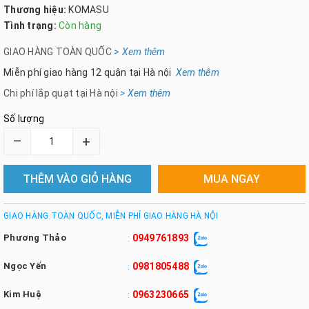
Thương hiệu:
KOMASU
Tình trạng:
Còn hàng
GIAO HÀNG TOÀN QUỐC
>
Xem th
êm
Miễn phí giao hàng 12 quận tại Hà nội
Xem thêm
Chi phí lắp quạt tại Hà nội
> Xem thêm
Số lượng
–
+
THÊM VÀO GIỎ HÀNG
MUA NGAY
GIAO HÀNG TOÀN QUỐC, MIỄN PHÍ GIAO HÀNG HÀ NỘI
Phương Thảo
0949761893
:
Ngọc Yến
0981805488
:
Kim Huệ
0963230665
: