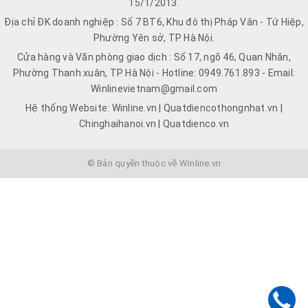
15/1/2013.
Địa chỉ ĐK doanh nghiệp : Số 7 BT6, Khu đô thị Pháp Vân - Tứ Hiệp,
Phường Yên sở, TP Hà Nội.
Cửa hàng và Văn phòng giao dịch : Số 17, ngõ 46, Quan Nhân,
Phường Thanh xuân, TP Hà Nội - Hotline: 0949.761.893 - Email:
Winlinevietnam@gmail.com
Hệ thống Website: Winline.vn | Quatdiencothongnhat.vn |
Chinghaihanoi.vn | Quatdienco.vn
© Bản quyền thuộc về Winline.vn