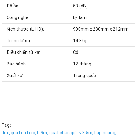
Độ ồn:
53 (dB)
Công nghệ:
Ly tâm
Kích thước (L,H,D):
900mm x 230mm x 212mm
Trọng lượng:
14.8kg
Điều khiển từ xa:
Có
Bảo hành:
12 tháng
Xuất xứ:
Trung quốc
Tag:
dm_quạt cắt gió,
0.9m,
quạt chắn gió,
< 3.5m,
Lắp ngang,