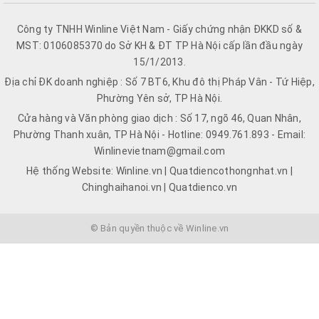
Công ty TNHH Winline Việt Nam - Giấy chứng nhận ĐKKD số &
MST: 0106085370 do Sở KH & ĐT TP Hà Nội cấp lần đầu ngày
15/1/2013.
Địa chỉ ĐK doanh nghiệp : Số 7 BT6, Khu đô thị Pháp Vân - Tứ Hiệp,
Phường Yên sở, TP Hà Nội.
Cửa hàng và Văn phòng giao dịch : Số 17, ngõ 46, Quan Nhân,
Phường Thanh xuân, TP Hà Nội - Hotline: 0949.761.893 - Email:
Winlinevietnam@gmail.com
Hệ thống Website: Winline.vn | Quatdiencothongnhat.vn |
Chinghaihanoi.vn | Quatdienco.vn
© Bản quyền thuộc về Winline.vn