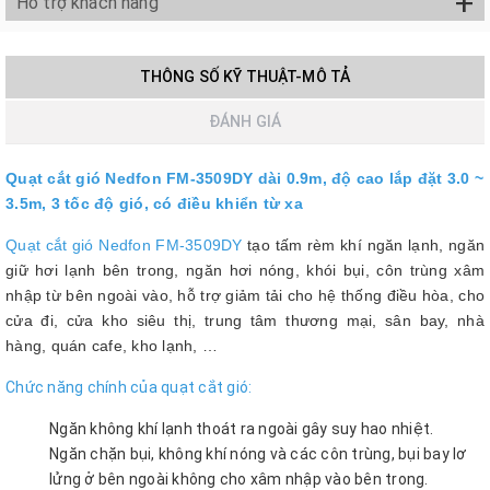
+
Hỗ trợ khách hàng
THÔNG SỐ KỸ THUẬT-MÔ TẢ
ĐÁNH GIÁ
Quạt cắt gió Nedfon FM-3509DY dài 0.9m, độ cao lắp đặt 3.0 ~
3.5m, 3 tốc độ gió, có điều khiển từ xa
Quạt cắt gió Nedfon FM-3509DY
tạo tấm rèm khí ngăn lạnh, ngăn
giữ hơi lạnh bên trong, ngăn hơi nóng, khói bụi, côn trùng xâm
nhập từ bên ngoài vào, hỗ trợ giảm tải cho hệ thống điều hòa, cho
cửa đi, cửa kho siêu thị, trung tâm thương mại, sân bay, nhà
hàng, quán cafe, kho lạnh, …
Chức năng chính của quạt cắt gió:
Ngăn không khí lạnh thoát ra ngoài gây suy hao nhiệt.
Ngăn chặn bụi, không khí nóng và các côn trùng, bụi bay lơ
lửng ở bên ngoài không cho xâm nhập vào bên trong.