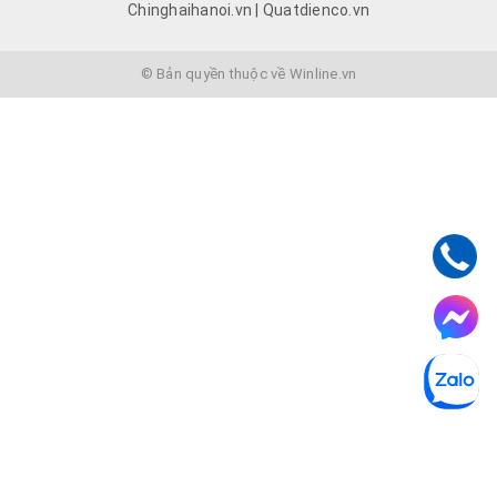
Chinghaihanoi.vn | Quatdienco.vn
© Bản quyền thuộc về Winline.vn