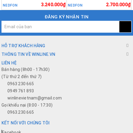
3.240.000₫
2.700.000₫
NEDFON
NEDFON
ĐĂNG KÝ NHẬN TIN
HỖ TRỢ KHÁCH HÀNG
THÔNG TIN VỀ WINLINE.VN
LIÊN HỆ
Bán hàng (8h00 - 17h30)
(Từ thứ 2 đến thứ 7)
0963 230 665
0949 761 893
winlinevietnam@gmail.com
Gọi khiếu nại (8:00 - 17:30)
0963.230.665
KẾT NỐI VỚI CHÚNG TÔI
Facebook