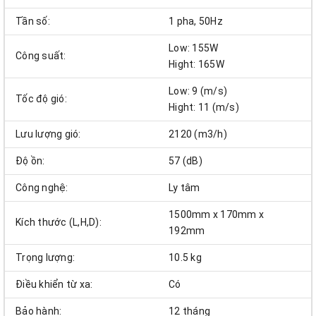
Tần số:
1 pha, 50Hz
Low: 155W
Công suất:
Hight: 165W
Low: 9 (m/s)
Tốc độ gió:
Hight: 11 (m/s)
Lưu lượng gió:
2120 (m3/h)
Độ ồn:
57 (dB)
Công nghệ:
Ly tâm
1500mm x 170mm x
Kích thước (L,H,D):
192mm
Trọng lượng:
10.5 kg
Điều khiển từ xa:
Có
Bảo hành:
12 tháng