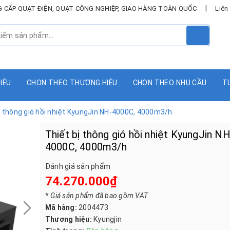
|
UNG CẤP QUẠT ĐIỆN, QUẠT CÔNG NGHIỆP, GIAO HÀNG TOÀN QUỐC
Liên
HIỆU
CHỌN THEO THƯƠNG HIỆU
CHỌN THEO NHU CẦU
T
ị thông gió hồi nhiệt KyungJin NH-4000C, 4000m3/h
Thiết bị thông gió hồi nhiệt KyungJin NH
4000C, 4000m3/h
Đánh giá sản phẩm
74.270.000₫
*
Giá sản phẩm đã bao gồm VAT
Mã hàng:
2004473
Thương hiệu:
Kyungjin