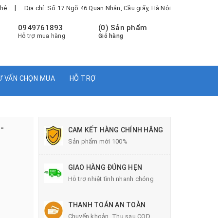
|
 hệ
Địa chỉ: Số 17 Ngõ 46 Quan Nhân, Cầu giấy, Hà Nội
0949761893
(
0
) Sản phẩm
Hỗ trợ mua hàng
Giỏ hàng
Ư VẤN CHỌN MUA
HỖ TRỢ
-
CAM KẾT HÀNG CHÍNH HÃNG
Sản phẩm mới 100%
GIAO HÀNG ĐÚNG HẸN
Hỗ trợ nhiệt tình nhanh chóng
THANH TOÁN AN TOÀN
Chuyển khoản, Thu sau COD