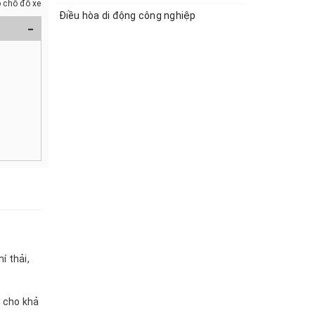
 chỗ đỗ xe
Điều hòa di động công nghiệp
-
í thải,
, cho khả