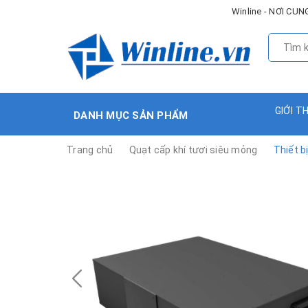
Winline - NƠI C
GIỚI T
DANH MỤC SẢN PHẨM
Trang chủ
Quạt cấp khí tươi siêu mỏng
Thiết b