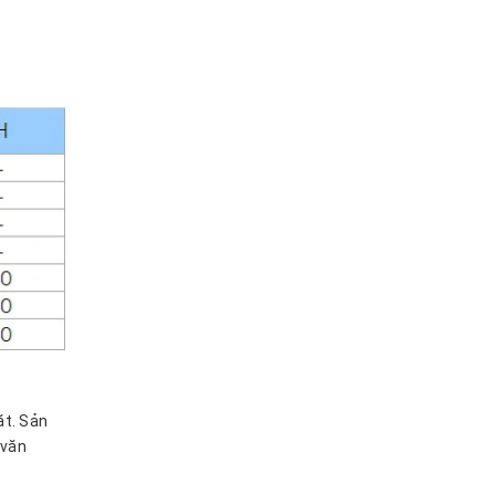
ặt. Sản
 văn