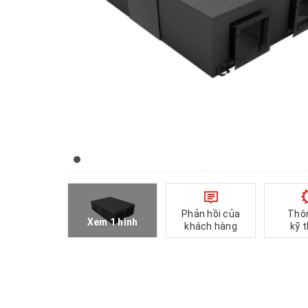
Phản hồi của
Thô
Xem 1 hình
khách hàng
kỹ 