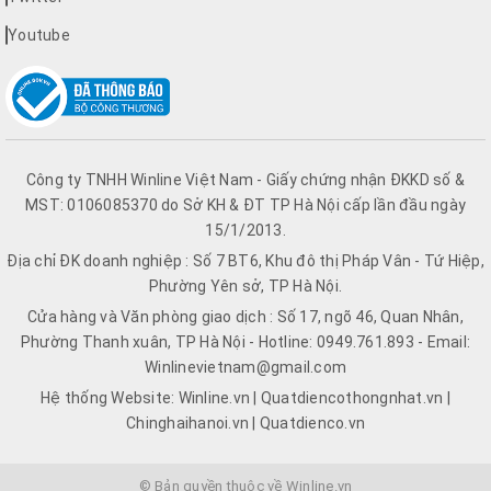
Youtube
Công ty TNHH Winline Việt Nam - Giấy chứng nhận ĐKKD số &
MST: 0106085370 do Sở KH & ĐT TP Hà Nội cấp lần đầu ngày
15/1/2013.
Địa chỉ ĐK doanh nghiệp : Số 7 BT6, Khu đô thị Pháp Vân - Tứ Hiệp,
Phường Yên sở, TP Hà Nội.
Cửa hàng và Văn phòng giao dịch : Số 17, ngõ 46, Quan Nhân,
Phường Thanh xuân, TP Hà Nội - Hotline: 0949.761.893 - Email:
Winlinevietnam@gmail.com
Hệ thống Website: Winline.vn | Quatdiencothongnhat.vn |
Chinghaihanoi.vn | Quatdienco.vn
© Bản quyền thuộc về Winline.vn