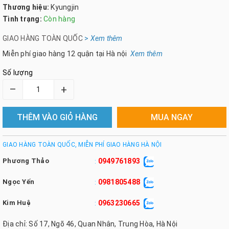
Thương hiệu:
Kyungjin
Tình trạng:
Còn hàng
GIAO HÀNG TOÀN QUỐC
>
Xem th
êm
Miễn phí giao hàng 12 quận tại Hà nội
Xem thêm
Số lượng
–
+
THÊM VÀO GIỎ HÀNG
MUA NGAY
GIAO HÀNG TOÀN QUỐC, MIỄN PHÍ GIAO HÀNG HÀ NỘI
Phương Thảo
0949761893
:
Ngọc Yến
0981805488
:
Kim Huệ
0963230665
:
Địa chỉ: Số 17, Ngõ 46, Quan Nhân, Trung Hòa, Hà Nội