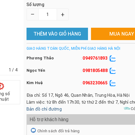
Số lượng
–
+
THÊM VÀO GIỎ HÀNG
MUA NGAY
GIAO HÀNG TOÀN QUỐC, MIỄN PHÍ GIAO HÀNG HÀ NỘI
Phương Thảo
0949761893
:
1
/ 4
Ngọc Yến
0981805488
:
Kim Huệ
0963230665
:
ng số
Địa chỉ: Số 17, Ngõ 46, Quan Nhân, Trung Hòa, Hà Nội
thuật
Làm việc: từ 8h đến 17h30, từ thứ 2 đến thứ 7, Nghỉ c
Bản đồ chỉ đường
Có
Hỗ trợ khách hàng
Chính sách đổi trả hàng