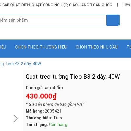
|
UNG CẤP QUẠT ĐIỆN, QUẠT CÔNG NGHIỆP, GIAO HÀNG TOÀN QUỐC
Liên
HIỆU
CHỌN THEO THƯƠNG HIỆU
CHỌN THEO NHU CẦU
T
ng Tico B3 2 dây, 40W
Quạt treo tường Tico B3 2 dây, 40W
Đánh giá sản phẩm
430.000₫
*
Giá sản phẩm đã bao gồm VAT
Mã hàng:
2005421
Thương hiệu:
Tico
Tình trạng:
Còn hàng