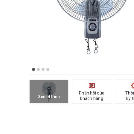
Phản hồi của
Thô
Xem 4 hình
khách hàng
kỹ 