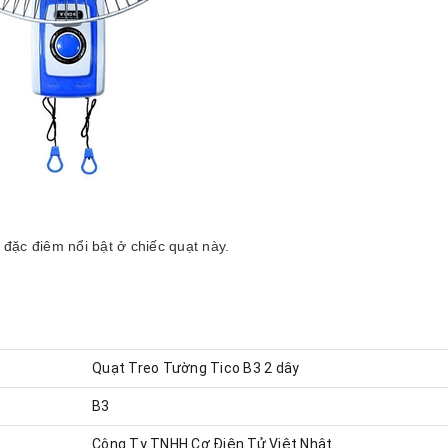
g đặc điêm nổi bật ở chiếc quạt này.
Quạt Treo Tường Tico B3 2 dây
B3
Công Ty TNHH Cơ Điện Tử Việt Nhật