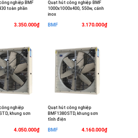
 công nghiệp BMF
Quạt hút công nghiệp BMF
430 toàn phần
1000x1000x400, 550w, cánh
inox
3.350.000₫
BMF
3.170.000₫
công nghiệp
Quạt hút công nghiệp
TD, khung sơn
BMF1380STD, khung sơn
tĩnh điện
4.050.000₫
BMF
4.160.000₫