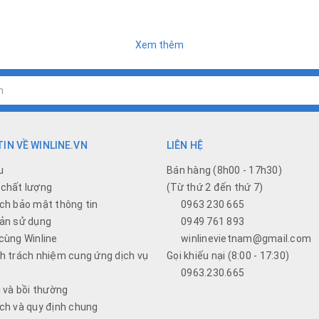
Xem thêm
IN VỀ WINLINE.VN
LIÊN HỆ
u
Bán hàng (8h00 - 17h30)
chất lượng
(Từ thứ 2 đến thứ 7)
ch bảo mật thông tin
0963 230 665
ản sử dụng
0949 761 893
cùng Winline
winlinevietnam@gmail.com
h trách nhiệm cung ứng dịch vụ
Gọi khiếu nại (8:00 - 17:30)
0963.230.665
i và bồi thường
ch và quy định chung