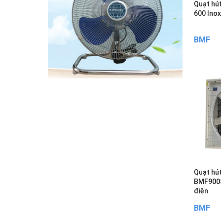
Quạt hú
600 Ino
BMF
Quạt hú
BMF900S
điện
BMF