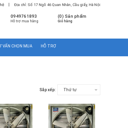
|
 hệ
Địa chỉ: Số 17 Ngõ 46 Quan Nhân, Cầu giấy, Hà Nội
0949761893
(
0
) Sản phẩm
Hỗ trợ mua hàng
Giỏ hàng
Ư VẤN CHỌN MUA
HỖ TRỢ
Sắp xếp:
Thứ tự