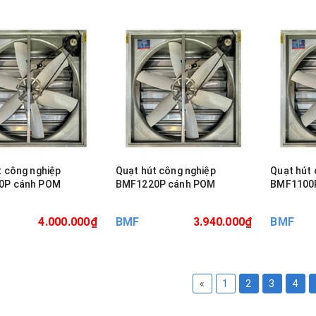
t công nghiệp
Quạt hút công nghiệp
Quạt hút 
0P cánh POM
BMF1220P cánh POM
BMF1100
4.000.000₫
BMF
3.940.000₫
BMF
«
1
2
3
4