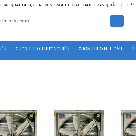
|
UNG CẤP QUẠT ĐIỆN, QUẠT CÔNG NGHIỆP, GIAO HÀNG TOÀN QUỐC
Liên
HIỆU
CHỌN THEO THƯƠNG HIỆU
CHỌN THEO NHU CẦU
T