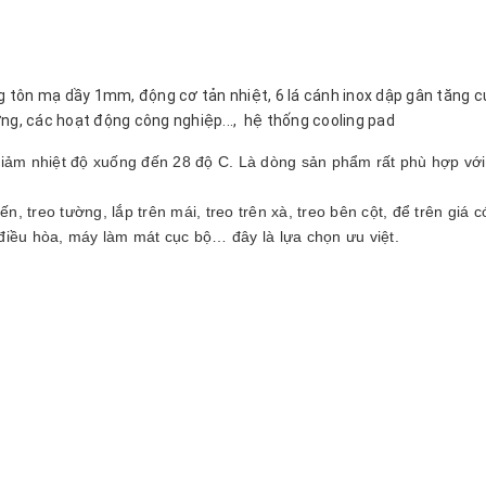
 tôn mạ dầy 1mm, động cơ tản nhiệt, 6 lá cánh inox dập gân tăng 
ng, các hoạt động công nghiệp..., hệ thống cooling pad
, giảm nhiệt độ xuống đến 28 độ C. Là dòng sản phẩm rất phù hợp với
ến, treo tường, lắp trên mái, treo trên xà, treo bên cột, để trên giá 
iều hòa, máy làm mát cục bộ… đây là lựa chọn ưu việt.