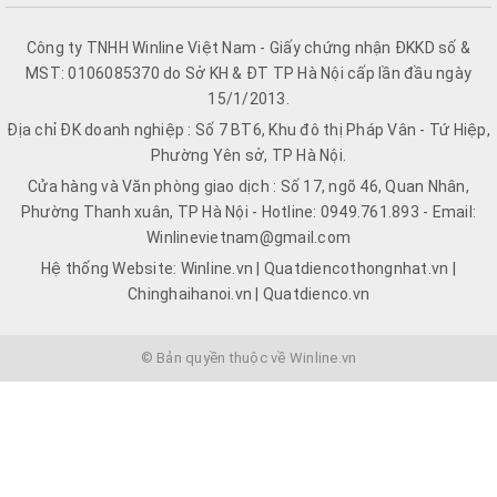
Công ty TNHH Winline Việt Nam - Giấy chứng nhận ĐKKD số &
MST: 0106085370 do Sở KH & ĐT TP Hà Nội cấp lần đầu ngày
15/1/2013.
Địa chỉ ĐK doanh nghiệp : Số 7 BT6, Khu đô thị Pháp Vân - Tứ Hiệp,
Phường Yên sở, TP Hà Nội.
Cửa hàng và Văn phòng giao dịch : Số 17, ngõ 46, Quan Nhân,
Phường Thanh xuân, TP Hà Nội - Hotline: 0949.761.893 - Email:
Winlinevietnam@gmail.com
Hệ thống Website: Winline.vn | Quatdiencothongnhat.vn |
Chinghaihanoi.vn | Quatdienco.vn
© Bản quyền thuộc về Winline.vn