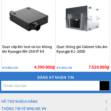
Quạt cấp khí tươi và lọc không
Quạt thông gió Cabinet tiêu âm
khí Kyungjin NH-250 IP X4
Kyungjin KJ-2000
4.390.000₫
7.520.000₫
KYUNGJIN
KYUNGJIN
ĐĂNG KÝ NHẬN TIN
HỖ TRỢ KHÁCH HÀNG
THÔNG TIN VỀ WINLINE.VN