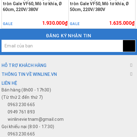
tròn Gale VF60, Mô tơ khía, Ø
tròn Gale VF50, Mô tơ khía, Ø
60cm, 220V/380V
50cm, 220V/380V
1.930.000₫
1.635.000₫
GALE
GALE
ĐĂNG KÝ NHẬN TIN
HỖ TRỢ KHÁCH HÀNG
THÔNG TIN VỀ WINLINE.VN
LIÊN HỆ
Bán hàng (8h00 - 17h30)
(Từ thứ 2 đến thứ 7)
0963 230 665
0949 761 893
winlinevietnam@gmail.com
Gọi khiếu nại (8:00 - 17:30)
0963.230.665