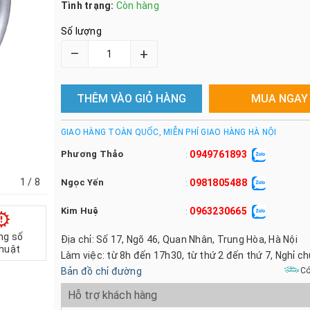
Tình trạng:
Còn hàng
Số lượng
–
+
THÊM VÀO GIỎ HÀNG
MUA NGAY
GIAO HÀNG TOÀN QUỐC, MIỄN PHÍ GIAO HÀNG HÀ NỘI
Phương Thảo
0949761893
:
1
/ 8
Ngọc Yến
0981805488
:
Kim Huệ
0963230665
:
ng số
Địa chỉ: Số 17, Ngõ 46, Quan Nhân, Trung Hòa, Hà Nội
thuật
Làm việc: từ 8h đến 17h30, từ thứ 2 đến thứ 7, Nghỉ c
Bản đồ chỉ đường
Có
Hỗ trợ khách hàng