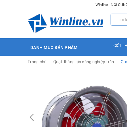
Winline - NƠI C
GIỚI T
DANH MỤC SẢN PHẨM
Trang chủ
Quạt thông gió công nghiệp tròn
Quạ