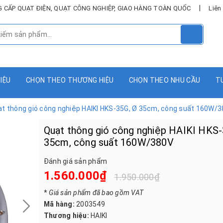
|
UNG CẤP QUẠT ĐIỆN, QUẠT CÔNG NGHIỆP, GIAO HÀNG TOÀN QUỐC
Liên
HIỆU
CHỌN THEO THƯƠNG HIỆU
CHỌN THEO NHU CẦU
T
t thông gió công nghiệp HAIKI HKS-35G, Ø 35cm, công suất 160W/
Quạt thông gió công nghiệp HAIKI HKS-
35cm, công suất 160W/380V
Đánh giá sản phẩm
1.560.000₫
1.950.000₫
*
Giá sản phẩm đã bao gồm VAT
Mã hàng:
2003549
Thương hiệu:
HAIKI