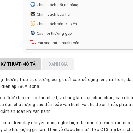
Chính sách đổi trả hàng
Chính sách bảo hành
Chính sách vận chuyển
Câu hỏi thường gặp
Phương thức thanh toán
 KỸ THUẬT-MÔ TẢ
ĐÁNH GIÁ
ạt hướng trục treo tường công suất cao, sử dụng rộng rãi trong dâ
 điện áp 380V 3 pha.
iệp
được lắp mô tơ tản nhiệt, vỏ bằng kim loại chắc chắn, các rãnh
ạc đạn chất lượng cao đảm bảo vận hành và cho độ ồn thấp, phía t
 đảm an toàn khi vận hành.
 xuất trên dây chuyền công nghệ hiện đại cho độ chính xác cao,
ày cho lưu lượng gió lớn. Thân vỏ được làm từ thép CT3 mạ kẽm chố