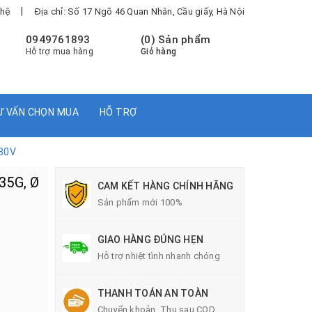
|
 hệ
Địa chỉ: Số 17 Ngõ 46 Quan Nhân, Cầu giấy, Hà Nội
0949761893
(
0
) Sản phẩm
Hỗ trợ mua hàng
Giỏ hàng
Ư VẤN CHỌN MUA
HỖ TRỢ
380V
35G, Ø
CAM KẾT HÀNG CHÍNH HÃNG
Sản phẩm mới 100%
GIAO HÀNG ĐÚNG HẸN
Hỗ trợ nhiệt tình nhanh chóng
THANH TOÁN AN TOÀN
Chuyển khoản, Thu sau COD