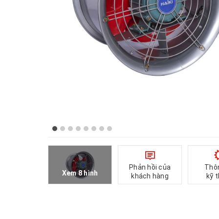
Phản hồi của
Thô
Xem 8 hình
khách hàng
kỹ 