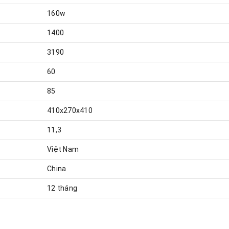
160w
1400
3190
60
85
410x270x410
11,3
Việt Nam
China
12 tháng