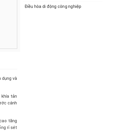
Điều hòa di động công nghiệp
n dụng và
 khía tản
rước cánh
 cao tăng
ng rỉ sét