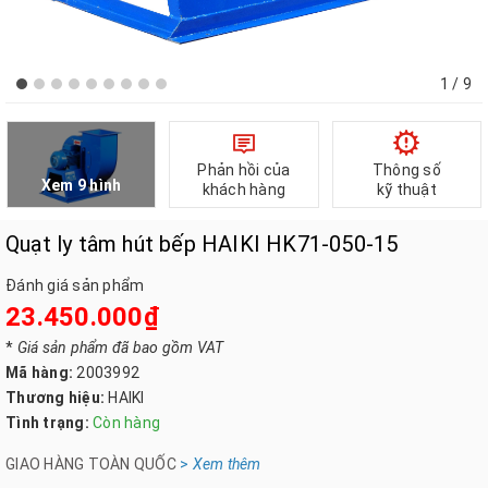
1
/ 9
Phản hồi của
Thông số
Xem 9 hình
khách hàng
kỹ thuật
Quạt ly tâm hút bếp HAIKI HK71-050-15
Đánh giá sản phẩm
23.450.000₫
*
Giá sản phẩm đã bao gồm VAT
Mã hàng:
2003992
Thương hiệu:
HAIKI
Tình trạng:
Còn hàng
GIAO HÀNG TOÀN QUỐC
>
Xem th
êm