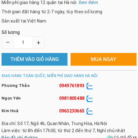
Miễn phí giao hàng 12 quận tại Hà nội
Xem thêm
Thời gian đặt hàng từ 2-7 ngày, tùy theo số lượng
Sản xuất tại Việt Nam
Số lượng
–
+
THÊM VÀO GIỎ HÀNG
MUA NGAY
GIAO HÀNG TOÀN QUỐC, MIỄN PHÍ GIAO HÀNG HÀ NỘI
Phương Thảo
0949761893
:
Ngọc Yến
0981805488
:
Kim Huệ
0963230665
:
Địa chỉ: Số 17, Ngõ 46, Quan Nhân, Trung Hòa, Hà Nội
Làm việc: từ 8h đến 17h30, từ thứ 2 đến thứ 7, Nghỉ chủ nhật
Bản đồ chỉ đường
Có chỗ đỗ xe