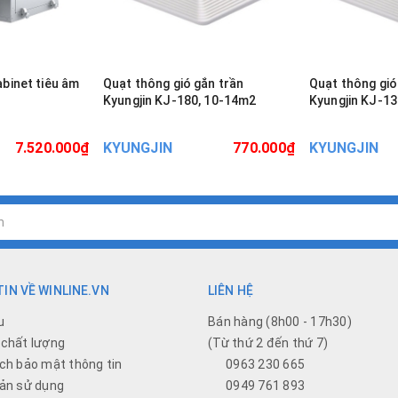
abinet tiêu âm
Quạt thông gió gắn trần
Quạt thông gió
Kyungjin KJ-180, 10-14m2
Kyungjin KJ-13
7.520.000₫
KYUNGJIN
770.000₫
KYUNGJIN
IN VỀ WINLINE.VN
LIÊN HỆ
u
Bán hàng (8h00 - 17h30)
chất lượng
(Từ thứ 2 đến thứ 7)
ch bảo mật thông tin
0963 230 665
ản sử dụng
0949 761 893