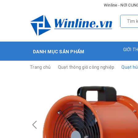
Winline - NƠI C
GIỚI T
DANH MỤC SẢN PHẨM
Trang chủ
Quạt thông gió công nghiệp
Quạt hú