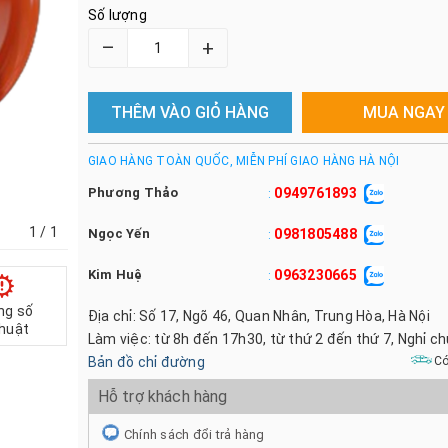
Số lượng
–
+
THÊM VÀO GIỎ HÀNG
MUA NGAY
GIAO HÀNG TOÀN QUỐC, MIỄN PHÍ GIAO HÀNG HÀ NỘI
Phương Thảo
0949761893
:
1
/ 1
Ngọc Yến
0981805488
:
Kim Huệ
0963230665
:
ng số
Địa chỉ: Số 17, Ngõ 46, Quan Nhân, Trung Hòa, Hà Nội
thuật
Làm việc: từ 8h đến 17h30, từ thứ 2 đến thứ 7, Nghỉ c
Bản đồ chỉ đường
Có
Hỗ trợ khách hàng
Chính sách đổi trả hàng