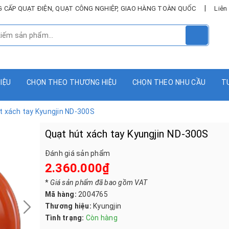
|
UNG CẤP QUẠT ĐIỆN, QUẠT CÔNG NGHIỆP, GIAO HÀNG TOÀN QUỐC
Liên
HIỆU
CHỌN THEO THƯƠNG HIỆU
CHỌN THEO NHU CẦU
T
t xách tay Kyungjin ND-300S
Quạt hút xách tay Kyungjin ND-300S
Đánh giá sản phẩm
2.360.000₫
*
Giá sản phẩm đã bao gồm VAT
Mã hàng:
2004765
Thương hiệu:
Kyungjin
Tình trạng:
Còn hàng