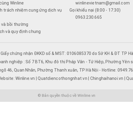
cùng Winline
winlinevietnam@gmail.com
h trách nhiệm cung ứng dịch vụ
Gọi khiếu nại (8:00 - 17:30)
0963.230.665
i và bồi thường
ch và quy định chung
- Giấy chứng nhận ĐKKD số & MST: 0106085370 do Sở KH & ĐT TP Hà 
oanh nghiệp : Số 7 BT6, Khu đô thị Pháp Vân - Tứ Hiệp, Phường Yên s
 ngõ 46, Quan Nhân, Phường Thanh xuân, TP Hà Nội - Hotline: 0949.
ebsite: Winline.vn | Quatdiencothongnhat.vn | Chinghaihanoi.vn | Qu
© Bản quyền thuộc về Winline.vn