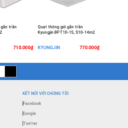
 gắn trần
Quạt thông gió gắn trần
Quạt thông g
2
Kyungjin BPT10-15, S10-14m2
Kyungjin BP
710.000₫
KYUNGJIN
770.000₫
KYUNGJIN
KẾT NỐI VỚI CHÚNG TÔI
Facebook
Google
Twitter