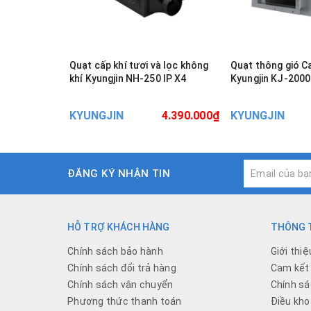
Quạt cấp khí tươi và lọc không
Quạt thông gió C
khí Kyungjin NH-250 IP X4
Kyungjin KJ-2000
KYUNGJIN
4.390.000₫
KYUNGJIN
ĐĂNG KÝ NHẬN TIN
HỖ TRỢ KHÁCH HÀNG
THÔNG T
Chính sách bảo hành
Giới thiệ
Chính sách đổi trả hàng
Cam kết 
Chính sách vận chuyển
Chính sá
Phương thức thanh toán
Điều kho