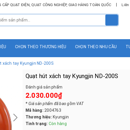
|
UNG CẤP QUẠT ĐIỆN, QUẠT CÔNG NGHIỆP, GIAO HÀNG TOÀN QUỐC
Liên
HIỆU
CHỌN THEO THƯƠNG HIỆU
CHỌN THEO NHU CẦU
T
t xách tay Kyungjin ND-200S
Quạt hút xách tay Kyungjin ND-200S
Đánh giá sản phẩm
2.030.000₫
*
Giá sản phẩm đã bao gồm VAT
Mã hàng:
2004763
Thương hiệu:
Kyungjin
Tình trạng:
Còn hàng