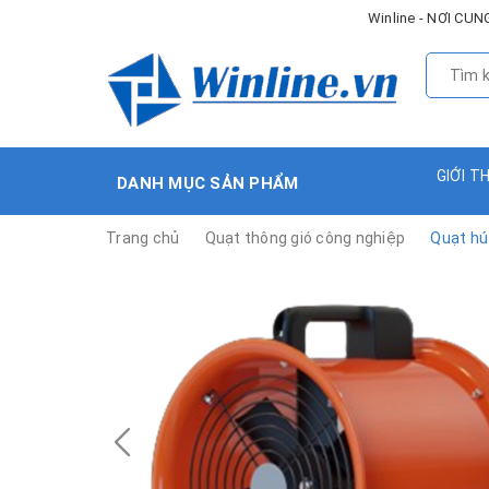
Winline - NƠI C
GIỚI T
DANH MỤC SẢN PHẨM
Trang chủ
Quạt thông gió công nghiệp
Quạt hú