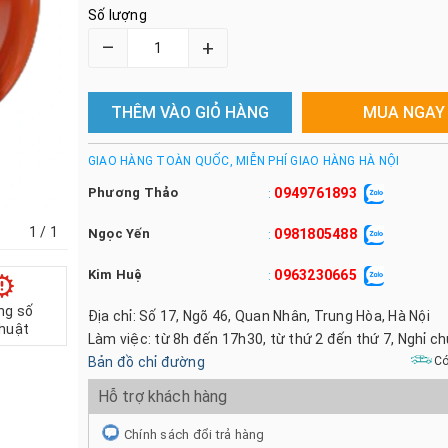
Số lượng
–
+
THÊM VÀO GIỎ HÀNG
MUA NGAY
GIAO HÀNG TOÀN QUỐC, MIỄN PHÍ GIAO HÀNG HÀ NỘI
Phương Thảo
0949761893
:
1
/ 1
Ngọc Yến
0981805488
:
Kim Huệ
0963230665
:
ng số
Địa chỉ: Số 17, Ngõ 46, Quan Nhân, Trung Hòa, Hà Nội
thuật
Làm việc: từ 8h đến 17h30, từ thứ 2 đến thứ 7, Nghỉ c
Bản đồ chỉ đường
Có
Hỗ trợ khách hàng
Chính sách đổi trả hàng