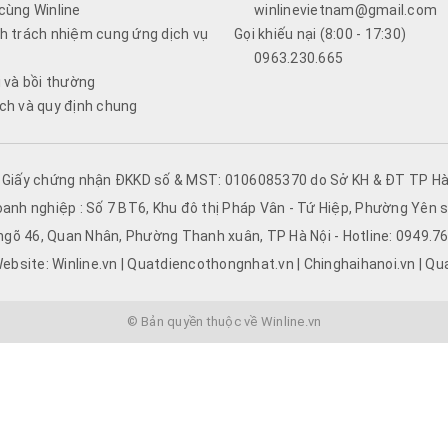
cùng Winline
winlinevietnam@gmail.com
h trách nhiệm cung ứng dịch vụ
Gọi khiếu nại (8:00 - 17:30)
0963.230.665
i và bồi thường
ch và quy định chung
- Giấy chứng nhận ĐKKD số & MST: 0106085370 do Sở KH & ĐT TP Hà 
oanh nghiệp : Số 7 BT6, Khu đô thị Pháp Vân - Tứ Hiệp, Phường Yên s
 ngõ 46, Quan Nhân, Phường Thanh xuân, TP Hà Nội - Hotline: 0949.
ebsite: Winline.vn | Quatdiencothongnhat.vn | Chinghaihanoi.vn | Qu
© Bản quyền thuộc về Winline.vn