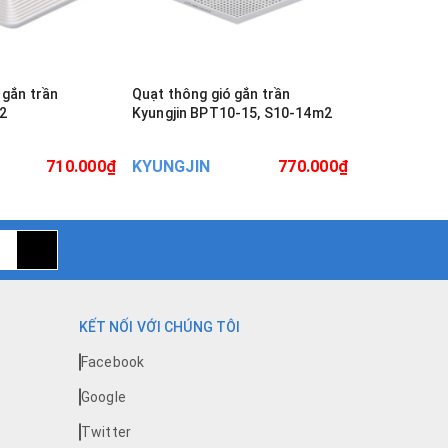
 gắn trần
Quạt thông gió gắn trần
Quạt thông g
2
Kyungjin BPT10-15, S10-14m2
Kyungjin BP
710.000₫
KYUNGJIN
770.000₫
KYUNGJIN
KẾT NỐI VỚI CHÚNG TÔI
Facebook
Google
Twitter