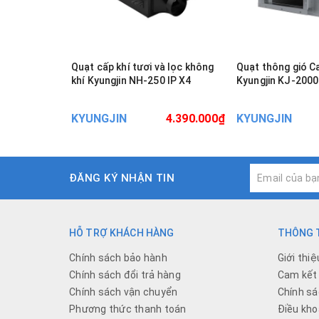
Quạt cấp khí tươi và lọc không
Quạt thông gió C
khí Kyungjin NH-250 IP X4
Kyungjin KJ-2000
KYUNGJIN
4.390.000₫
KYUNGJIN
ĐĂNG KÝ NHẬN TIN
HỖ TRỢ KHÁCH HÀNG
THÔNG T
Chính sách bảo hành
Giới thiệ
Chính sách đổi trả hàng
Cam kết 
Chính sách vận chuyển
Chính sá
Phương thức thanh toán
Điều kho