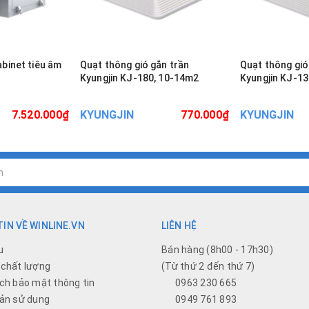
abinet tiêu âm
Quạt thông gió gắn trần
Quạt thông gió
Kyungjin KJ-180, 10-14m2
Kyungjin KJ-13
7.520.000₫
KYUNGJIN
770.000₫
KYUNGJIN
IN VỀ WINLINE.VN
LIÊN HỆ
u
Bán hàng (8h00 - 17h30)
chất lượng
(Từ thứ 2 đến thứ 7)
ch bảo mật thông tin
0963 230 665
ản sử dụng
0949 761 893