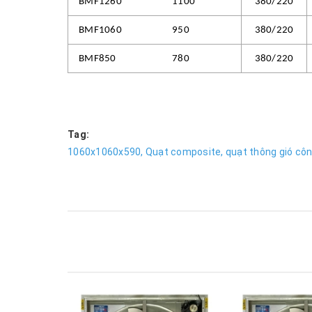
BMF1260
1100
380/220
BMF1060
950
380/220
BMF850
780
380/220
Tag:
1060x1060x590,
Quạt composite,
quạt thông gió côn