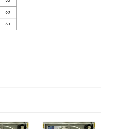
60
60
60