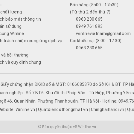
u
Bán hàng (8h00 - 17h30)
chất lượng
(Từ thứ 2 đến thứ 7)
ch bảo mật thông tin
0963 230 665
ản sử dụng
0949 761 893
cùng Winline
winlinevietnam@gmail.com
h trách nhiệm cung ứng dịch vụ
Gọi khiếu nại (8:00 - 17:30)
0963.230.665
i và bồi thường
ch và quy định chung
- Giấy chứng nhận ĐKKD số & MST: 0106085370 do Sở KH & ĐT TP Hà 
oanh nghiệp : Số 7 BT6, Khu đô thị Pháp Vân - Tứ Hiệp, Phường Yên s
 ngõ 46, Quan Nhân, Phường Thanh xuân, TP Hà Nội - Hotline: 0949.
ebsite: Winline.vn | Quatdiencothongnhat.vn | Chinghaihanoi.vn | Qu
© Bản quyền thuộc về Winline.vn