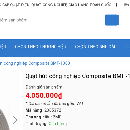
|
UNG CẤP QUẠT ĐIỆN, QUẠT CÔNG NGHIỆP, GIAO HÀNG TOÀN QUỐC
Liên
HIỆU
CHỌN THEO THƯƠNG HIỆU
CHỌN THEO NHU CẦU
T
út công nghiệp Composite BMF-1060
Quạt hút công nghiệp Composite BMF-
Đánh giá sản phẩm
4.050.000₫
*
Giá sản phẩm đã bao gồm VAT
Mã hàng:
2005372
Thương hiệu:
BMF
Tình trạng:
Còn hàng