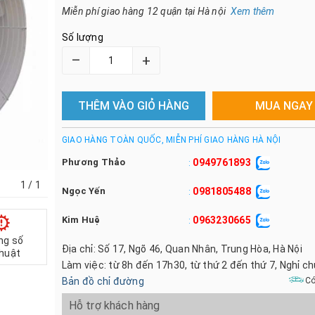
Miễn phí giao hàng 12 quận tại Hà nội
Xem thêm
Số lượng
–
+
THÊM VÀO GIỎ HÀNG
MUA NGAY
GIAO HÀNG TOÀN QUỐC, MIỄN PHÍ GIAO HÀNG HÀ NỘI
Phương Thảo
0949761893
:
1
/ 1
Ngọc Yến
0981805488
:
Kim Huệ
0963230665
:
ng số
Địa chỉ: Số 17, Ngõ 46, Quan Nhân, Trung Hòa, Hà Nội
thuật
Làm việc: từ 8h đến 17h30, từ thứ 2 đến thứ 7, Nghỉ c
Bản đồ chỉ đường
Có
Hỗ trợ khách hàng