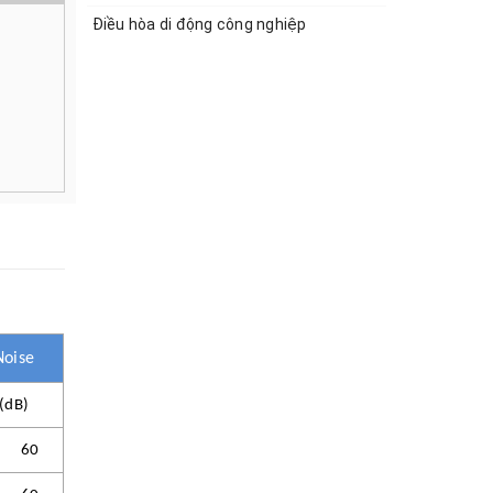
Điều hòa di động công nghiệp
Noise
(dB)
60