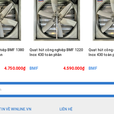
hiệp BMF 1380
Quạt hút công nghiệp BMF 1220
Quạt hút công
ần
Inox 430 toàn phần
Inox 430 toàn 
4.750.000₫
BMF
4.590.000₫
BMF
IN VỀ WINLINE.VN
LIÊN HỆ