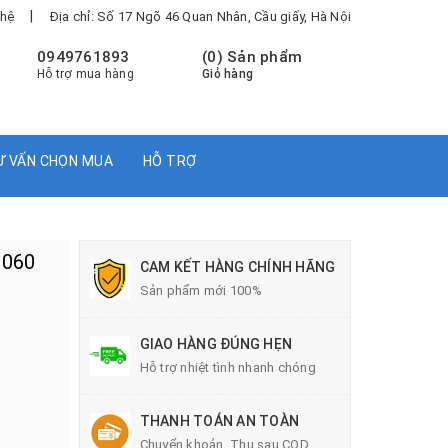
|
 hệ
Địa chỉ: Số 17 Ngõ 46 Quan Nhân, Cầu giấy, Hà Nội
0949761893
(
0
) Sản phẩm
Hỗ trợ mua hàng
Giỏ hàng
Ư VẤN CHỌN MUA
HỖ TRỢ
1060
CAM KẾT HÀNG CHÍNH HÃNG
Sản phẩm mới 100%
GIAO HÀNG ĐÚNG HẸN
Hỗ trợ nhiệt tình nhanh chóng
THANH TOÁN AN TOÀN
Chuyển khoản, Thu sau COD