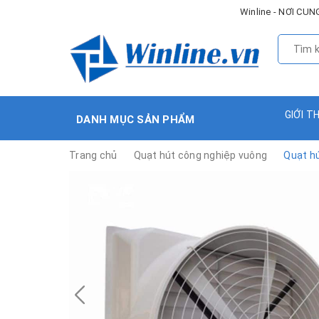
Winline - NƠI C
GIỚI T
DANH MỤC SẢN PHẨM
Trang chủ
Quạt hút công nghiệp vuông
Quạt h