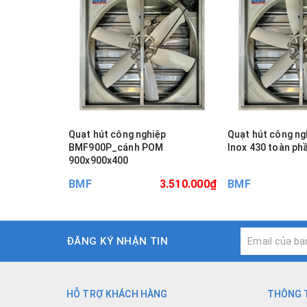
Quạt hút công nghiệp
Quạt hút công ng
BMF900P_cánh POM
Inox 430 toàn ph
900x900x400
BMF
3.510.000₫
BMF
ĐĂNG KÝ NHẬN TIN
HỖ TRỢ KHÁCH HÀNG
THÔNG T