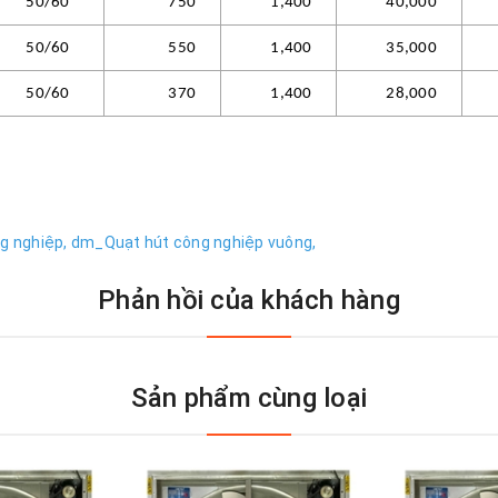
50/60
750
1,400
40,000
50/60
550
1,400
35,000
50/60
370
1,400
28,000
g nghiệp,
dm_Quạt hút công nghiệp vuông,
Phản hồi của khách hàng
Sản phẩm cùng loại