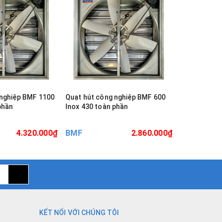
 nghiệp BMF 1100
Quạt hút công nghiệp BMF 600
Quạt hút cô
phần
Inox 430 toàn phần
Inox 430 to
4.320.000₫
BMF
2.860.000₫
BMF
KẾT NỐI VỚI CHÚNG TÔI