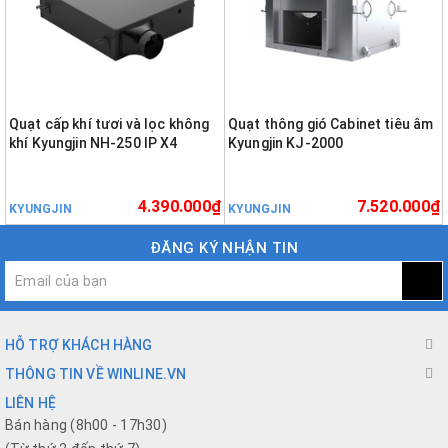
Quạt cấp khí tươi và lọc không
Quạt thông gió Cabinet tiêu âm
khí Kyungjin NH-250 IP X4
Kyungjin KJ-2000
4.390.000₫
7.520.000₫
KYUNGJIN
KYUNGJIN
ĐĂNG KÝ NHẬN TIN
HỖ TRỢ KHÁCH HÀNG
THÔNG TIN VỀ WINLINE.VN
LIÊN HỆ
Bán hàng (8h00 - 17h30)