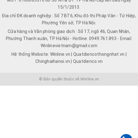
MST: 0106085370 do Sở KH & ĐT TP Hà Nội cấp lần đầu ngày
15/1/2013.
Địa chỉ ĐK doanh nghiệp : Số 7 BT6, Khu đô thị Pháp Vân - Tứ Hiệp,
Phường Yên sở, TP Hà Nội.
Cửa hàng và Văn phòng giao dịch : Số 17, ngõ 46, Quan Nhân,
Phường Thanh xuân, TP Hà Nội - Hotline: 0949.761.893 - Email:
Winlinevietnam@gmail.com
Hệ thống Website: Winline.vn | Quatdiencothongnhat.vn |
Chinghaihanoi.vn | Quatdienco.vn
© Bản quyền thuộc về Winline.vn