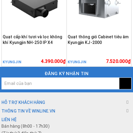
Quạt cấp khí tươi và lọc không
Quạt thông gió Cabinet tiêu âm
khí Kyungjin NH-250 IP X4
Kyungjin KJ-2000
4.390.000₫
7.520.000₫
KYUNGJIN
KYUNGJIN
ĐĂNG KÝ NHẬN TIN
HỖ TRỢ KHÁCH HÀNG
THÔNG TIN VỀ WINLINE.VN
LIÊN HỆ
Bán hàng (8h00 - 17h30)