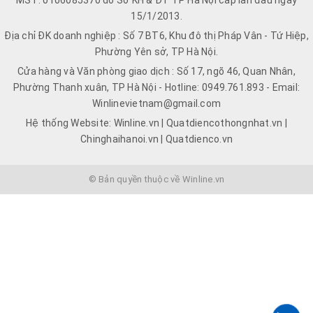
MST: 0106085370 do Sở KH & ĐT TP Hà Nội cấp lần đầu ngày
15/1/2013.
Địa chỉ ĐK doanh nghiệp : Số 7 BT6, Khu đô thị Pháp Vân - Tứ Hiệp,
Phường Yên sở, TP Hà Nội.
Cửa hàng và Văn phòng giao dịch : Số 17, ngõ 46, Quan Nhân,
Phường Thanh xuân, TP Hà Nội - Hotline: 0949.761.893 - Email:
Winlinevietnam@gmail.com
Hệ thống Website: Winline.vn | Quatdiencothongnhat.vn |
Chinghaihanoi.vn | Quatdienco.vn
© Bản quyền thuộc về Winline.vn