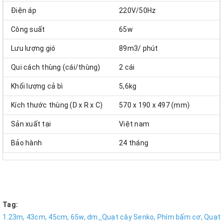
Điện áp
220V/50Hz
Công suất
65w
Lưu lượng gió
89m3/ phút
Qui cách thùng (cái/thùng)
2 cái
Khối lượng cả bì
5,6kg
Kích thước thùng (D x R x C)
570 x 190 x 497 (mm)
Sản xuất tại
Việt nam
Bảo hành
24 tháng
Tag:
1.23m,
43cm,
45cm,
65w,
dm_Quạt cây Senko,
Phím bấm cơ,
Quạt