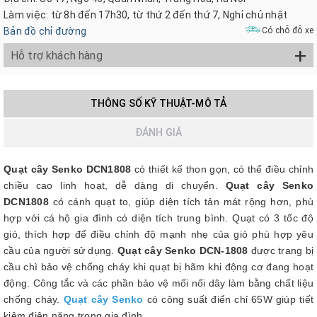
Làm việc: từ 8h đến 17h30, từ thứ 2 đến thứ 7, Nghỉ chủ nhật
Bản đồ chỉ đường
Có chỗ đỗ xe
+
Hỗ trợ khách hàng
THÔNG SỐ KỸ THUẬT-MÔ TẢ
ĐÁNH GIÁ
Quạt cây Senko DCN1808
có thiết kế thon gọn, có thể điều chỉnh
chiều cao linh hoạt, dễ dàng di chuyển.
Quạt cây Senko
DCN1808
có cánh quạt to, giúp diện tích tản mát rộng hơn, phù
hợp với cá hộ gia đình có diện tích trung bình. Quạt có 3 tốc độ
gió, thích hợp để điều chỉnh độ mạnh nhẹ của gió phù hợp yêu
cầu của người sử dụng.
Quạt cây Senko DCN-1808
được trang bị
cầu chì bảo vệ chống cháy khi quạt bị hãm khi động cơ đang hoạt
động. Công tắc và các phần bảo vệ mối nối dây làm bằng chất liệu
chống cháy.
Quạt cây Senko
có công suất điển chỉ 65W giúp tiết
kiệm điện năng trong gia đình .