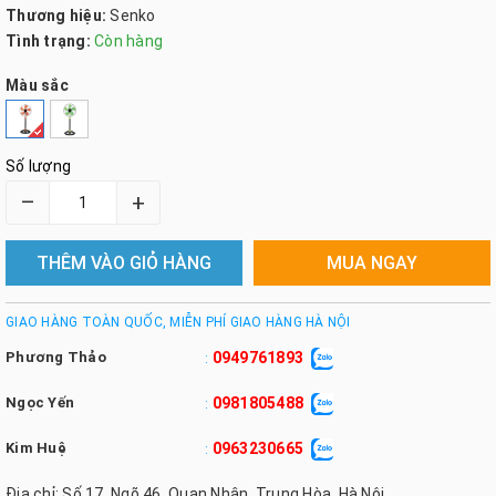
Thương hiệu:
Senko
Tình trạng:
Còn hàng
Màu sắc
Số lượng
–
+
THÊM VÀO GIỎ HÀNG
MUA NGAY
GIAO HÀNG TOÀN QUỐC, MIỄN PHÍ GIAO HÀNG HÀ NỘI
Phương Thảo
0949761893
:
Ngọc Yến
0981805488
:
Kim Huệ
0963230665
:
Địa chỉ: Số 17, Ngõ 46, Quan Nhân, Trung Hòa, Hà Nội