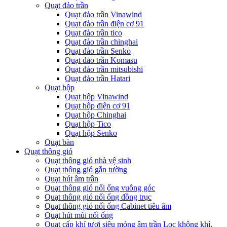
Quạt đảo trần
Quạt đảo trần Vinawind
Quạt đảo trần điện cơ 91
Quạt đảo trần tico
Quạt đảo trần chinghai
Quạt đảo trần Senko
Quạt đảo trần Komasu
Quạt đảo trần mitsubishi
Quạt đảo trần Hatari
Quạt hộp
Quạt hộp Vinawind
Quạt hộp điện cơ 91
Quạt hộp Chinghai
Quạt hộp Tico
Quạt hộp Senko
Quạt bàn
Quạt thông gió
Quạt thông gió nhà vệ sinh
Quạt thông gió gắn tường
Quạt hút âm trần
Quạt thông gió nối ống vuông góc
Quạt thông gió nối ống đồng trục
Quạt thông gió nối ống Cabinet tiêu âm
Quạt hút mùi nối ống
Quạt cấp khí tươi siêu mỏng âm trần Lọc không khí,