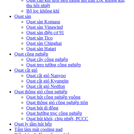
Quạt cấp khí tươi siêu mỏng âm trần Lọc không khí,
thu hồi nhiệt
Bộ lọc không khí
Quạt sàn
Quạt sàn Komasu
Quạt sàn Vinawind
Quạt sàn điện cơ 91
Quạt sàn Tico
Quạt sàn Chinghai
Quạt sàn Hatari
Quạt công nghiệp
Quạt cây công nghiệp
Quạt treo tường công nghiệp
Quạt cắt gió
Quạt cắt gió Nanyoo
Quạt cắt gió Kyungjin
Quạt cắt gió Nedfon
Quạt thông gió công nghiệp
Quạt hút công nghiệp vuông
Quạt thông gió công nghiệp tròn
Quạt hút di động
Quạt hướng trục công nghiệp
Quạt hút khói, chịu nhiệt, PCCC
Quạt ly tâm hút bếp
Tấm làm mát cooling pad