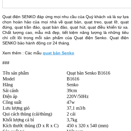
Quạt điện SENKO đáp ứng mọi nhu cầu của Quý khách và là sự lựa
chọn hoàn hảo của mọi nhà về quạt bàn, quạt treo, quạt lỡ, quạt
đứng, quạt trần đảo, quạt bàn đảo, quạt hút, quạt điều khiển từ xa.
Chất lượng cao, mẫu mã đẹp, tiết kiệm năng lượng là những tiêu
chí cốt lõi trong mỗi sản phẩm của Quạt điện Senko. Quạt điện
SENKO bảo hành động cơ 24 tháng.
Xem thêm :
Các mẫu
quạt bàn Senko
###
Tên sản phẩm
Quạt bàn Senko B1616
Model
B1616
Hãng
Senko
Sải cánh
39cm
Điện áp
220V/50Hz
Công suất
47w
Lưu lượng gió
37,1 m3/h
Qui cách thùng (cái/thùng)
2 cái
Khối lượng cả bì
3,7kg
Kích thước thùng (D x R x C)
450 x 320 x 540 (mm)