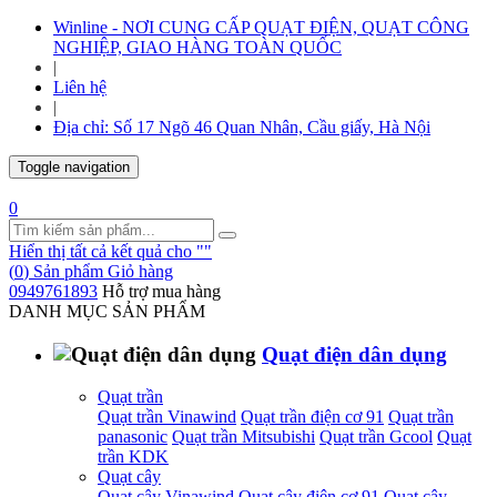
Winline - NƠI CUNG CẤP QUẠT ĐIỆN, QUẠT CÔNG
NGHIỆP, GIAO HÀNG TOÀN QUỐC
|
Liên hệ
|
Địa chỉ: Số 17 Ngõ 46 Quan Nhân, Cầu giấy, Hà Nội
Toggle navigation
0
Hiển thị tất cả kết quả cho "
"
(
0
) Sản phẩm
Giỏ hàng
0949761893
Hỗ trợ mua hàng
DANH MỤC SẢN PHẨM
Quạt điện dân dụng
Quạt trần
Quạt trần Vinawind
Quạt trần điện cơ 91
Quạt trần
panasonic
Quạt trần Mitsubishi
Quạt trần Gcool
Quạt
trần KDK
Quạt cây
Quạt cây Vinawind
Quạt cây điện cơ 91
Quạt cây