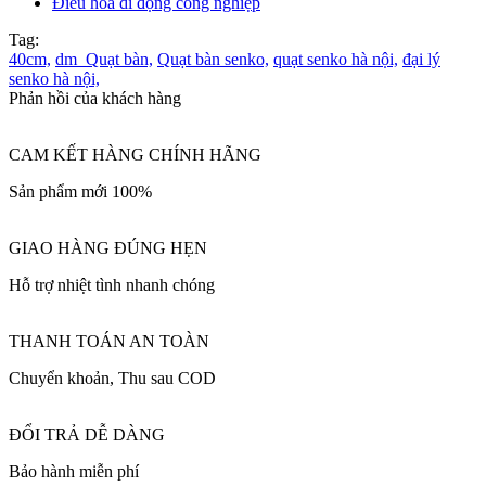
Điều hòa di động công nghiệp
Tag:
40cm,
dm_Quạt bàn,
Quạt bàn senko,
quạt senko hà nội,
đại lý
senko hà nội,
Phản hồi của khách hàng
CAM KẾT HÀNG CHÍNH HÃNG
Sản phẩm mới 100%
GIAO HÀNG ĐÚNG HẸN
Hỗ trợ nhiệt tình nhanh chóng
THANH TOÁN AN TOÀN
Chuyển khoản, Thu sau COD
ĐỔI TRẢ DỄ DÀNG
Bảo hành miễn phí