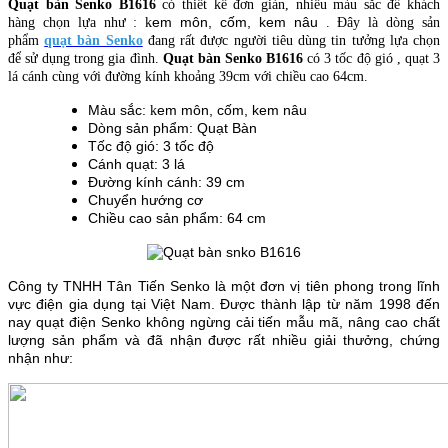
Quạt bàn Senko B1616
có thiết kế đơn giản, nhiều màu sắc để khách
em môn, cốm, kem nâu
hàng chọn lựa như : k
. Đây là dòng sản
phẩm
quạt bàn Senko
đang rất được người tiêu dùng tin tưởng lựa chọn
để sử dụng trong gia đình.
Quạt bàn Senko B1616
có 3 tốc độ gió , quạt 3
lá cánh cùng với đường kính khoảng 39cm với chiều cao 64cm.
Màu sắc:
em môn, cốm, kem nâu
k
Dòng sản phẩm: Quạt Bàn
Tốc độ gió: 3 tốc độ
Cánh quạt: 3 lá
Đường kính cánh: 39 cm
Chuyển hướng cơ
Chiều cao sản phẩm: 64 cm
Công ty TNHH Tân Tiến Senko là một đơn vị tiên phong trong lĩnh
vực điện gia dụng tại Việt Nam. Được thành lập từ năm 1998 đến
nay quạt điện Senko không ngừng cải tiến mẫu mã, nâng cao chất
lượng sản phẩm và đã nhận được rất nhiều giải thưởng, chứng
nhận như: