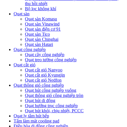
thu hồi nhiệt
Bộ lọc không khí
Quạt sàn
Quạt sàn Komasu
Quạt sàn Vinawind
Quạt sàn điện cơ 91
Quạt sàn Tico
Quạt sàn Chinghai
Quạt sàn Hatari
Quạt công nghiệp
Quạt cây công nghiệp
Quạt treo tường công nghiệp
Quạt cắt gió
Quạt cắt gió Nanyoo
Quạt cắt gió Kyungjin
Quạt cắt gió Nedfon
Quạt thông gió công nghiệp
Quạt hút công nghiệp vuông
Quạt thông gió công nghiệp tròn
Quạt hút di động
Quạt hướng trục công nghiệp
Quạt hút khói, chịu nhiệt, PCCC
Quạt ly tâm hút bếp
Tấm làm mát cooling pad
Điều hòa di động công nghiệp