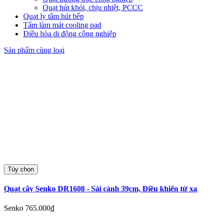
Quạt hút khói, chịu nhiệt, PCCC
Quạt ly tâm hút bếp
Tấm làm mát cooling pad
Điều hòa di động công nghiệp
Sản phẩm cùng loại
Tùy chọn
Quạt cây Senko DR1608 - Sải cánh 39cm, Điều khiển từ xa
Senko
765.000₫