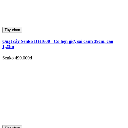
Tùy chọn
Quạt cây Senko DH1600 - Có hẹn giờ, sải cánh 39cm, cao
1,23m
Senko
490.000₫