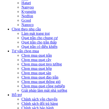
Hatari
Nanyoo
Kyungjin
Nedfon
Gcool
Nanoco
Chọn theo nhu cầu
Làm mát trang trại
Quạt trần cho chung cư
Quạt trần cho trần thấp
Quạt trần có điều khiển
Tư vấn chọn mua
Chọn mua quạt trần
Chọn mua quạt cây
Chọn mua quạt treo tường
Chọn mua quạt hộp
Chọn mua quạt sàn
Chọn mua quạt đảo trần
Chọn mua quạt thông gió
Chọn mua quạt công nghiệp
Giải pháp làm mát nhà xưởng
Hỗ trợ
Chính sách vận chuyển
Chính sách đổi trả hàng
Chính sách bảo hành