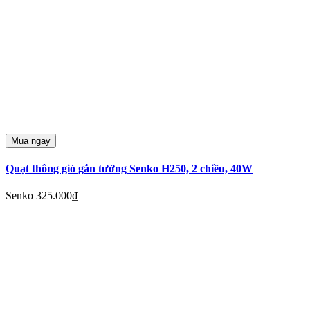
Mua ngay
Quạt thông gió gắn tường Senko H250, 2 chiều, 40W
Senko
325.000₫