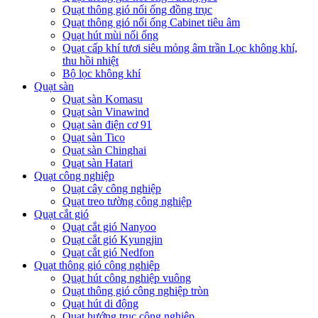
Quạt thông gió nối ống đồng trục
Quạt thông gió nối ống Cabinet tiêu âm
Quạt hút mùi nối ống
Quạt cấp khí tươi siêu mỏng âm trần Lọc không khí,
thu hồi nhiệt
Bộ lọc không khí
Quạt sàn
Quạt sàn Komasu
Quạt sàn Vinawind
Quạt sàn điện cơ 91
Quạt sàn Tico
Quạt sàn Chinghai
Quạt sàn Hatari
Quạt công nghiệp
Quạt cây công nghiệp
Quạt treo tường công nghiệp
Quạt cắt gió
Quạt cắt gió Nanyoo
Quạt cắt gió Kyungjin
Quạt cắt gió Nedfon
Quạt thông gió công nghiệp
Quạt hút công nghiệp vuông
Quạt thông gió công nghiệp tròn
Quạt hút di động
Quạt hướng trục công nghiệp