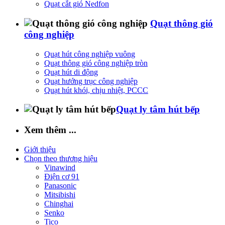
Quạt cắt gió Nedfon
Quạt thông gió
công nghiệp
Quạt hút công nghiệp vuông
Quạt thông gió công nghiệp tròn
Quạt hút di động
Quạt hướng trục công nghiệp
Quạt hút khói, chịu nhiệt, PCCC
Quạt ly tâm hút bếp
Xem thêm ...
Giới thiệu
Chọn theo thương hiệu
Vinawind
Điện cơ 91
Panasonic
Mitsibishi
Chinghai
Senko
Tico