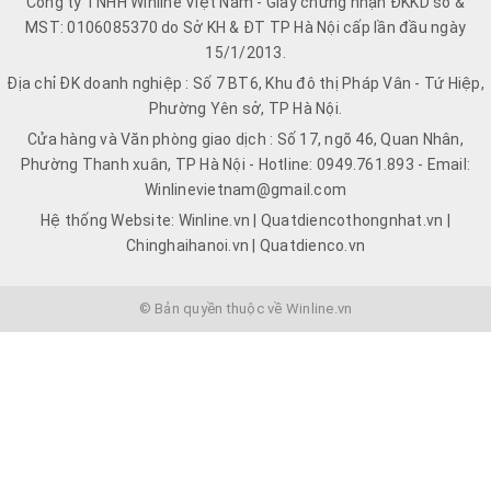
Công ty TNHH Winline Việt Nam - Giấy chứng nhận ĐKKD số &
MST: 0106085370 do Sở KH & ĐT TP Hà Nội cấp lần đầu ngày
15/1/2013.
Địa chỉ ĐK doanh nghiệp : Số 7 BT6, Khu đô thị Pháp Vân - Tứ Hiệp,
Phường Yên sở, TP Hà Nội.
Cửa hàng và Văn phòng giao dịch : Số 17, ngõ 46, Quan Nhân,
Phường Thanh xuân, TP Hà Nội - Hotline: 0949.761.893 - Email:
Winlinevietnam@gmail.com
Hệ thống Website: Winline.vn | Quatdiencothongnhat.vn |
Chinghaihanoi.vn | Quatdienco.vn
© Bản quyền thuộc về Winline.vn