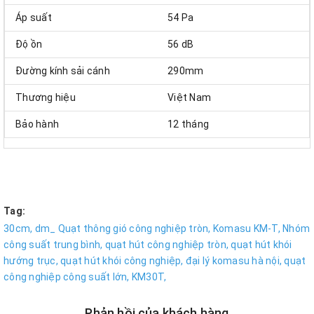
Áp suất
54 Pa
Độ ồn
56 dB
Đường kính sải cánh
290mm
Thương hiệu
Việt Nam
Bảo hành
12 tháng
Tag:
30cm,
dm_ Quạt thông gió công nghiệp tròn,
Komasu KM-T,
Nhóm
công suất trung bình,
quạt hút công nghiệp tròn,
quạt hút khói
hướng trục,
quạt hút khói công nghiệp,
đại lý komasu hà nội,
quạt
công nghiệp công suất lớn,
KM30T,
Phản hồi của khách hàng