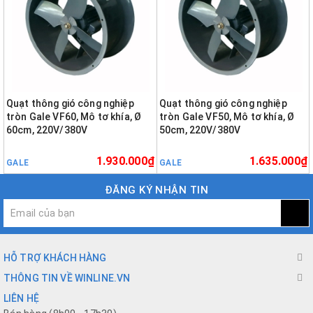
Quạt thông gió công nghiệp
Quạt thông gió công nghiệp
tròn Gale VF60, Mô tơ khía, Ø
tròn Gale VF50, Mô tơ khía, Ø
60cm, 220V/380V
50cm, 220V/380V
1.930.000₫
1.635.000₫
GALE
GALE
ĐĂNG KÝ NHẬN TIN
HỖ TRỢ KHÁCH HÀNG
THÔNG TIN VỀ WINLINE.VN
LIÊN HỆ