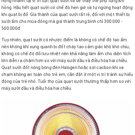
nóng nhanh tại vị trí đặt quạt sưởi và dễ thay thế phụ tùng khi
hỏng. Hầu hết quạt sưởi có chế độ hẹn giờ và tự ngừng hoạt động
khi quạt bị đổ. Gía thành của quạt sưởi rất rẻ, đối với một thiết bị
sưởi ấm cho mùa đông mà giá thành trung bình chỉ 300.000 -
500.000đ.
Tuy nhiên, quạt sưởi có nhược điểm là không có chế độ tạo ẩm
nên không khí xung quanh bị đốt cháy tạo cảm giác khô khó chịu,
không có chế độ đối lưu nhiệt nên khả năng làm ấm cho diện tích
lớn diễn ra chậm hơn so với máy sưởi dầu và điều hòa hai chiều.
Quạt sưởi đốt nóng bóng đèn Halogen hoặc sợi cacbon khi va
chạm không an toàn cho trẻ em, cần đặt ở một vị trí tránh sự hiếu
động của trẻ nhỏ. Tuổi thọ của quạt sưởi thường thấp hơn so với
máy sưởi dầu và điều hòa hai chiều.