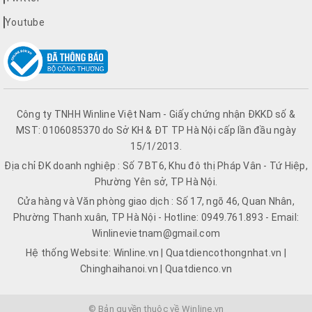
Youtube
Công ty TNHH Winline Việt Nam - Giấy chứng nhận ĐKKD số &
MST: 0106085370 do Sở KH & ĐT TP Hà Nội cấp lần đầu ngày
15/1/2013.
Địa chỉ ĐK doanh nghiệp : Số 7 BT6, Khu đô thị Pháp Vân - Tứ Hiệp,
Phường Yên sở, TP Hà Nội.
Cửa hàng và Văn phòng giao dịch : Số 17, ngõ 46, Quan Nhân,
Phường Thanh xuân, TP Hà Nội - Hotline: 0949.761.893 - Email:
Winlinevietnam@gmail.com
Hệ thống Website: Winline.vn | Quatdiencothongnhat.vn |
Chinghaihanoi.vn | Quatdienco.vn
© Bản quyền thuộc về Winline.vn