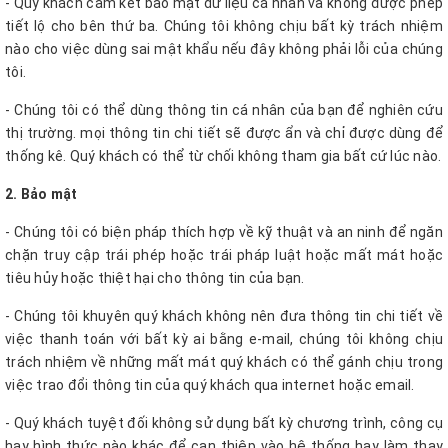
- Quý khách cam kết bảo mật dữ liệu cá nhân và không được phép
tiết lộ cho bên thứ ba. Chúng tôi không chịu bất kỳ trách nhiệm
nào cho việc dùng sai mật khẩu nếu đây không phải lỗi của chúng
tôi.
- Chúng tôi có thể dùng thông tin cá nhân của bạn để nghiên cứu
thị trường. mọi thông tin chi tiết sẽ được ẩn và chỉ được dùng để
thống kê. Quý khách có thể từ chối không tham gia bất cứ lúc nào.
2. Bảo mật
- Chúng tôi có biện pháp thích hợp về kỹ thuật và an ninh để ngăn
chặn truy cập trái phép hoặc trái pháp luật hoặc mất mát hoặc
tiêu hủy hoặc thiệt hại cho thông tin của bạn.
- Chúng tôi khuyên quý khách không nên đưa thông tin chi tiết về
việc thanh toán với bất kỳ ai bằng e-mail, chúng tôi không chịu
trách nhiệm về những mất mát quý khách có thể gánh chịu trong
việc trao đổi thông tin của quý khách qua internet hoặc email.
- Quý khách tuyệt đối không sử dụng bất kỳ chương trình, công cụ
hay hình thức nào khác để can thiệp vào hệ thống hay làm thay