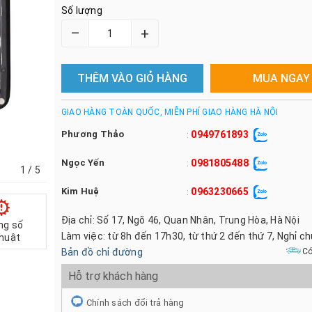
Số lượng
–
+
THÊM VÀO GIỎ HÀNG
MUA NGAY
GIAO HÀNG TOÀN QUỐC, MIỄN PHÍ GIAO HÀNG HÀ NỘI
Phương Thảo
0949761893
:
Ngọc Yến
0981805488
:
1
/ 5
Kim Huệ
0963230665
:
Địa chỉ: Số 17, Ngõ 46, Quan Nhân, Trung Hòa, Hà Nội
ng số
Làm việc: từ 8h đến 17h30, từ thứ 2 đến thứ 7, Nghỉ c
thuật
Bản đồ chỉ đường
Có
Hỗ trợ khách hàng
Chính sách đổi trả hàng