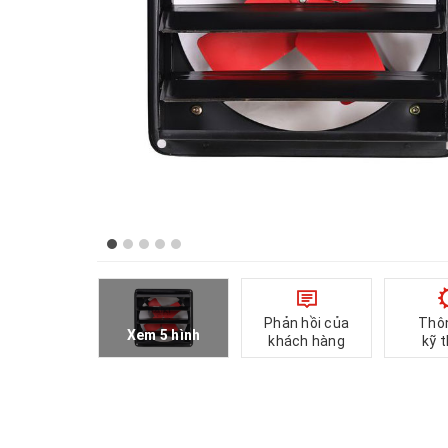
Phản hồi của
Thô
Xem 5 hình
khách hàng
kỹ 