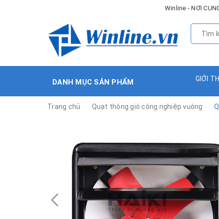
Winline - NƠI C
GIỚI T
DANH MỤC SẢN PHẨM
Trang chủ
Quạt thông gió công nghiệp vuông
Q