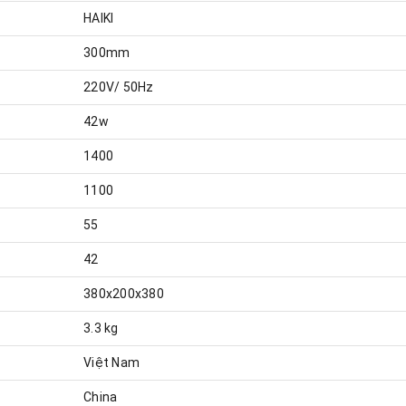
HAIKI
300mm
220V/ 50Hz
42w
1400
1100
55
42
380x200x380
3.3 kg
Việt Nam
China