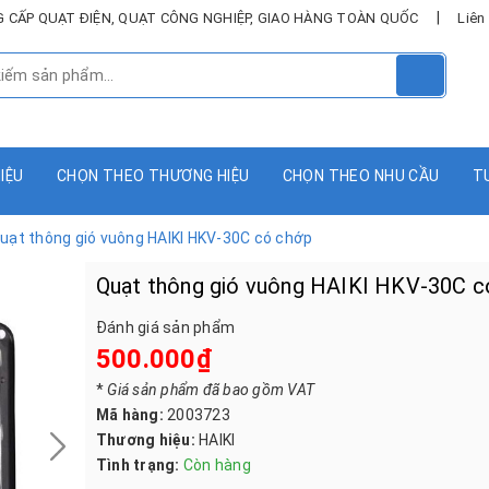
|
UNG CẤP QUẠT ĐIỆN, QUẠT CÔNG NGHIỆP, GIAO HÀNG TOÀN QUỐC
Liên
HIỆU
CHỌN THEO THƯƠNG HIỆU
CHỌN THEO NHU CẦU
T
uạt thông gió vuông HAIKI HKV-30C có chớp
Quạt thông gió vuông HAIKI HKV-30C c
Đánh giá sản phẩm
500.000₫
*
Giá sản phẩm đã bao gồm VAT
Mã hàng:
2003723
Thương hiệu:
HAIKI
Tình trạng:
Còn hàng