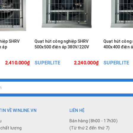
ghiệp SHRV
Quạt hút công nghiệp SHRV
Quạt hút công
n áp
500x500 điện áp 380V/220V
400x400 điện 
2.410.000₫
SUPERLITE
2.240.000₫
SUPERLITE
IN VỀ WINLINE.VN
LIÊN HỆ
u
Bán hàng (8h00 - 17h30)
chất lượng
(Từ thứ 2 đến thứ 7)