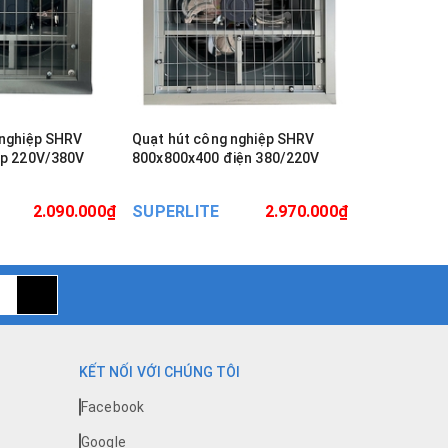
 nghiệp SHRV
Quạt hút công nghiệp SHRV
Quạt hút cô
áp 220V/380V
800x800x400 điện 380/220V
900x900x40
2.090.000₫
SUPERLITE
2.970.000₫
SUPERLIT
KẾT NỐI VỚI CHÚNG TÔI
Facebook
Google