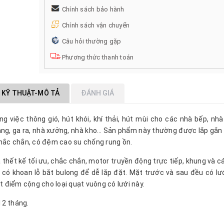
Chính sách bảo hành
Chính sách vận chuyển
Câu hỏi thường gặp
Phương thức thanh toán
 KỸ THUẬT-MÔ TẢ
ĐÁNH GIÁ
 việc thông gió, hút khói, khí thải, hút mùi cho các nhà bếp, nh
àng, ga ra, nhà xưởng, nhà kho… Sản phẩm này thường được lắp gắn 
chắc chắn, có đệm cao su chống rung ồn.
 thết kế tối ưu, chắc chắn, motor truyền động trực tiếp, khung và 
 có khoan lỗ bắt bulong để dễ lắp đặt. Mặt trước và sau đều có lư
t điểm cộng cho loại quạt vuông có lưới này.
12 tháng.