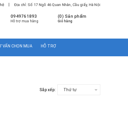
|
 hệ
Địa chỉ: Số 17 Ngõ 46 Quan Nhân, Cầu giấy, Hà Nội
0949761893
(
0
) Sản phẩm
Hỗ trợ mua hàng
Giỏ hàng
Ư VẤN CHỌN MUA
HỖ TRỢ
Sắp xếp:
Thứ tự