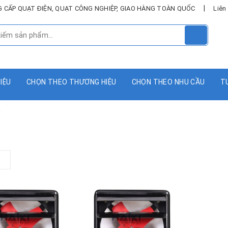
|
UNG CẤP QUẠT ĐIỆN, QUẠT CÔNG NGHIỆP, GIAO HÀNG TOÀN QUỐC
Liên
HIỆU
CHỌN THEO THƯƠNG HIỆU
CHỌN THEO NHU CẦU
T
g