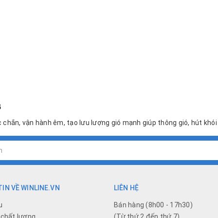
G
 chắn, vận hành êm, tạo lưu lượng gió mạnh giúp thông gió, hút khó
IN VỀ WINLINE.VN
LIÊN HỆ
u
Bán hàng (8h00 - 17h30)
chất lượng
(Từ thứ 2 đến thứ 7)