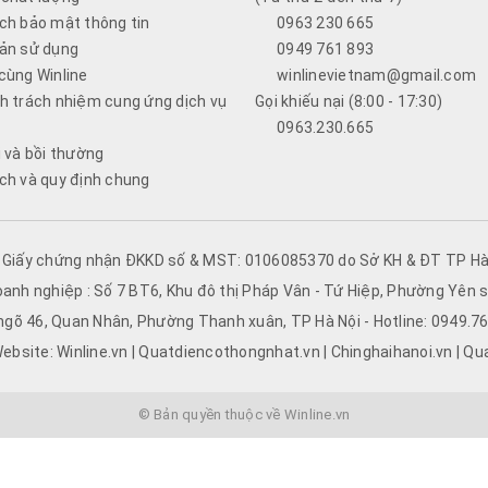
ch bảo mật thông tin
0963 230 665
ản sử dụng
0949 761 893
cùng Winline
winlinevietnam@gmail.com
h trách nhiệm cung ứng dịch vụ
Gọi khiếu nại (8:00 - 17:30)
0963.230.665
i và bồi thường
ch và quy định chung
- Giấy chứng nhận ĐKKD số & MST: 0106085370 do Sở KH & ĐT TP Hà 
oanh nghiệp : Số 7 BT6, Khu đô thị Pháp Vân - Tứ Hiệp, Phường Yên s
 ngõ 46, Quan Nhân, Phường Thanh xuân, TP Hà Nội - Hotline: 0949.
ebsite: Winline.vn | Quatdiencothongnhat.vn | Chinghaihanoi.vn | Qu
© Bản quyền thuộc về Winline.vn