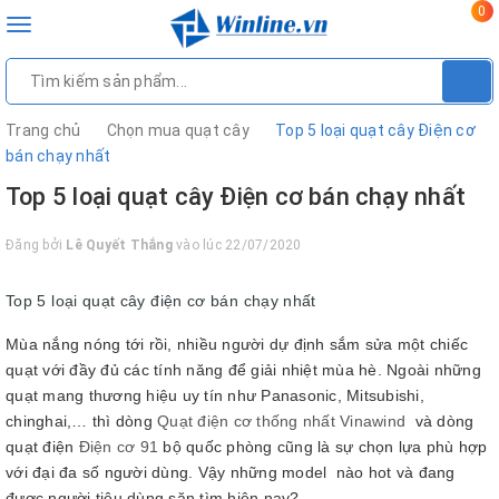
0
Toggle
navigation
Trang chủ
Chọn mua quạt cây
Top 5 loại quạt cây Điện cơ
bán chạy nhất
Top 5 loại quạt cây Điện cơ bán chạy nhất
Đăng bởi
Lê Quyết Thắng
vào lúc 22/07/2020
Top 5 loại quạt cây điện cơ bán chạy nhất
Mùa nắng nóng tới rồi, nhiều người dự định sắm sửa một chiếc
quạt với đầy đủ các tính năng để giải nhiệt mùa hè. Ngoài những
quạt mang thương hiệu uy tín như Panasonic, Mitsubishi,
chinghai,… thì dòng
Quạt điện cơ thống nhất Vinawind
và dòng
quạt điện
Điện cơ 91
bộ quốc phòng cũng là sự chọn lựa phù hợp
với đại đa số người dùng. Vậy những model nào hot và đang
được người tiêu dùng săn tìm hiện nay?