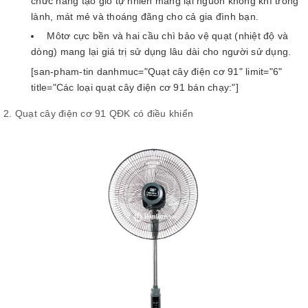
chức năng tạo gió tự nhiên mang lại nguồn không khí trong
lành, mát mẻ và thoáng đãng cho cả gia đình bạn.
Môtơ cực bền và hai cầu chì bảo vệ quạt (nhiệt độ và
dòng) mang lại giá trị sử dụng lâu dài cho người sử dụng.
[san-pham-tin danhmuc="Quạt cây điện cơ 91" limit="6"
title="Các loại quạt cây điện cơ 91 bán chạy:"]
2. Quạt cây điện cơ 91 QĐK có điều khiển