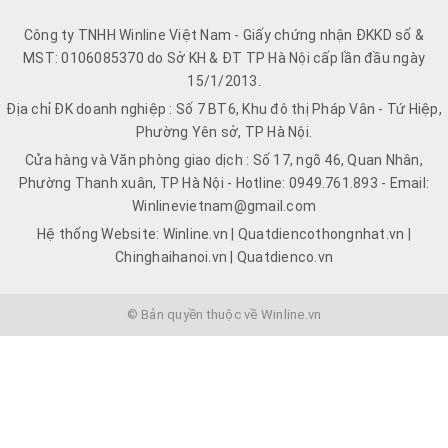
Công ty TNHH Winline Việt Nam - Giấy chứng nhận ĐKKD số &
MST: 0106085370 do Sở KH & ĐT TP Hà Nội cấp lần đầu ngày
15/1/2013.
Địa chỉ ĐK doanh nghiệp : Số 7 BT6, Khu đô thị Pháp Vân - Tứ Hiệp,
Phường Yên sở, TP Hà Nội.
Cửa hàng và Văn phòng giao dịch : Số 17, ngõ 46, Quan Nhân,
Phường Thanh xuân, TP Hà Nội - Hotline: 0949.761.893 - Email:
Winlinevietnam@gmail.com
Hệ thống Website: Winline.vn | Quatdiencothongnhat.vn |
Chinghaihanoi.vn | Quatdienco.vn
© Bản quyền thuộc về Winline.vn