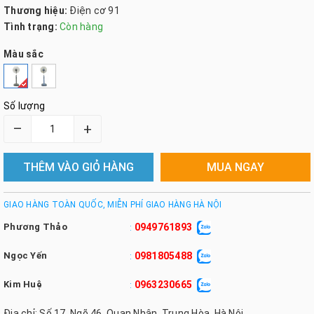
Thương hiệu:
Điện cơ 91
Tình trạng:
Còn hàng
Màu sắc
Số lượng
–
+
THÊM VÀO GIỎ HÀNG
MUA NGAY
GIAO HÀNG TOÀN QUỐC, MIỄN PHÍ GIAO HÀNG HÀ NỘI
Phương Thảo
0949761893
:
Ngọc Yến
0981805488
:
Kim Huệ
0963230665
:
Địa chỉ: Số 17, Ngõ 46, Quan Nhân, Trung Hòa, Hà Nội