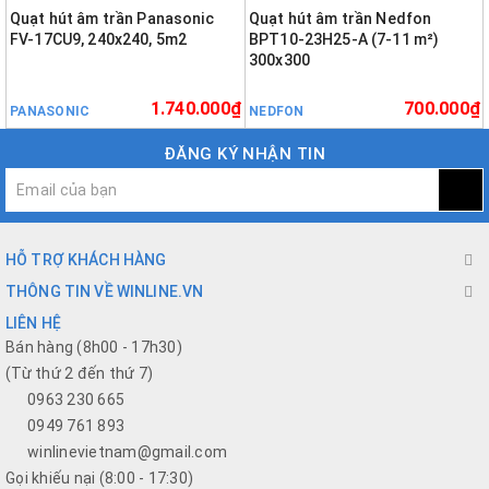
Quạt hút âm trần Panasonic
Quạt hút âm trần Nedfon
FV-17CU9, 240x240, 5m2
BPT10-23H25-A (7-11 m²)
300x300
1.740.000₫
700.000₫
PANASONIC
NEDFON
ĐĂNG KÝ NHẬN TIN
HỖ TRỢ KHÁCH HÀNG
THÔNG TIN VỀ WINLINE.VN
LIÊN HỆ
Bán hàng (8h00 - 17h30)
(Từ thứ 2 đến thứ 7)
0963 230 665
0949 761 893
winlinevietnam@gmail.com
Gọi khiếu nại (8:00 - 17:30)