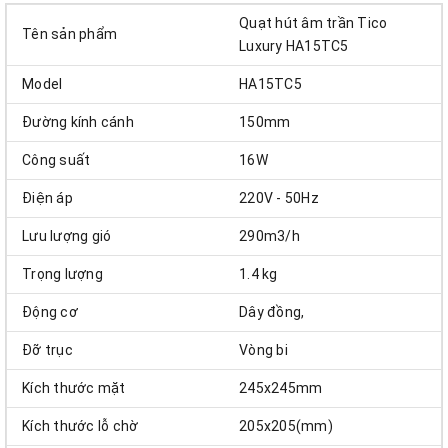
Quạt hút âm trần Tico
Tên sản phẩm
Luxury HA15TC5
Model
HA15TC5
Đường kính cánh
150mm
Công suất
16W
Điện áp
220V - 50Hz
Lưu lượng gió
290m3/h
Trọng lượng
1.4 kg
Động cơ
Dây đồng,
Đỡ trục
Vòng bi
Kích thước mặt
245x245mm
Kích thước lỗ chờ
205x205(mm)