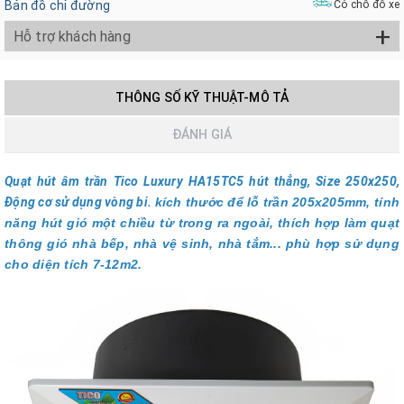
Bản đồ chỉ đường
Có chỗ đỗ xe
+
Hỗ trợ khách hàng
THÔNG SỐ KỸ THUẬT-MÔ TẢ
ĐÁNH GIÁ
Quạt hút âm trần Tico Luxury HA15TC5 hút thẳng, Size 250x250,
Động cơ sử dụng vòng bi.
kích thước để lỗ trần 205x205mm, tính
năng hút gió một chiều từ trong ra ngoài, thích hợp làm quạt
thông gió nhà bếp, nhà vệ sinh, nhà tắm... phù hợp sử dụng
cho diện tích 7-12m2.