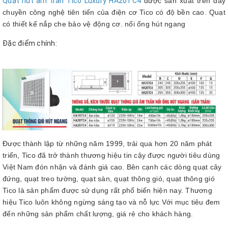
Quạt hút âm trần Tico Luxury HA20TC4
được sản xuất trên dây
chuyền công nghệ tiên tiến của điện cơ Tico có độ bền cao. Quạt
có thiết kế nắp che bảo vệ động cơ. nối ống hút ngang
Đặc điểm chính:
Được thành lập từ những năm 1999, trải qua hơn 20 năm phát
triển, Tico đã trở thành thương hiệu tin cậy được người tiêu dùng
Việt Nam đón nhận và đánh giá cao. Bên cạnh các dòng quạt cây
đứng, quạt treo tường, quạt sàn, quạt thông gió,
quạt thông gió
Tico là sản phẩm được sử dụng rất phổ biến hiện nay. Thương
hiệu Tico luôn không ngừng sáng tạo và nỗ lực Với mục tiêu đem
đến những sản phẩm chất lượng, giá rẻ cho khách hàng.