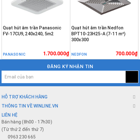
Quạt hút âm trần Panasonic
Quạt hút âm trần Nedfon
FV-17CU9, 240x240, 5m2
BPT10-23H25-A (7-11 m²)
300x300
1.700.000₫
700.000₫
PANASONIC
NEDFON
ĐĂNG KÝ NHẬN TIN
HỖ TRỢ KHÁCH HÀNG
THÔNG TIN VỀ WINLINE.VN
LIÊN HỆ
Bán hàng (8h00 - 17h30)
(Từ thứ 2 đến thứ 7)
0963 230 665