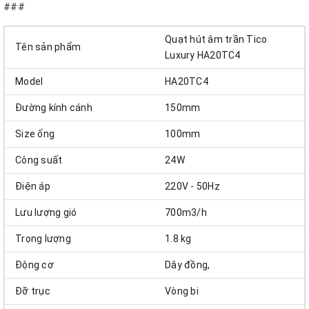
###
Quạt hút âm trần Tico
Tên sản phẩm
Luxury HA20TC4
Model
HA20TC4
Đường kính cánh
150mm
Size ống
100mm
Công suất
24W
Điện áp
220V - 50Hz
Lưu lượng gió
700m3/h
Trọng lượng
1.8 kg
Động cơ
Dây đồng,
Đỡ trục
Vòng bi