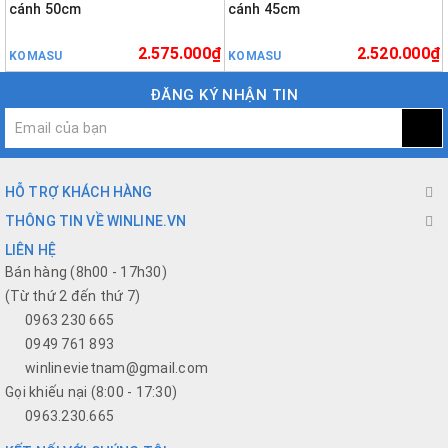
cánh 50cm
cánh 45cm
2.575.000₫
2.520.000₫
KOMASU
KOMASU
ĐĂNG KÝ NHẬN TIN
HỖ TRỢ KHÁCH HÀNG
THÔNG TIN VỀ WINLINE.VN
LIÊN HỆ
Bán hàng (8h00 - 17h30)
(Từ thứ 2 đến thứ 7)
0963 230 665
0949 761 893
winlinevietnam@gmail.com
Gọi khiếu nại (8:00 - 17:30)
0963.230.665