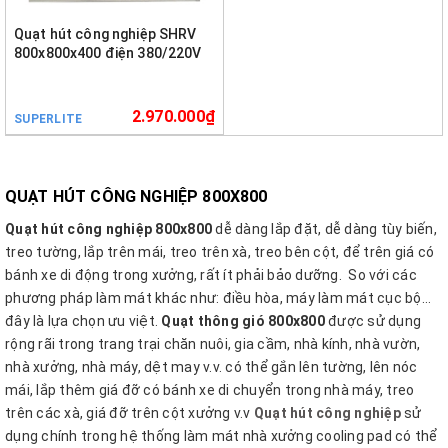
Quạt hút công nghiệp SHRV
800x800x400 điện 380/220V
2.970.000₫
SUPERLITE
QUẠT HÚT CÔNG NGHIỆP 800X800
Quạt hút công nghiệp 800x800
dễ dàng lắp đặt, dễ dàng tùy biến,
treo tường, lắp trên mái, treo trên xà, treo bên cột, để trên giá có
bánh xe di động trong xưởng, rất ít phải bảo dưỡng. So với các
phương pháp làm mát khác như: điều hòa, máy làm mát cục bộ…
đây là lựa chọn ưu việt.
Quạt thông gió 800x800
được sử dụng
rộng rãi trong trang trại chăn nuôi, gia cầm, nhà kính, nhà vườn,
nhà xưởng, nhà máy, dệt may v.v. có thể gắn lên tường, lên nóc
mái, lắp thêm giá đỡ có bánh xe di chuyển trong nhà máy, treo
trên các xà, giá đỡ trên cột xưởng v.v
Quạt hút công nghiệp
sử
dụng chính trong hệ thống làm mát nhà xưởng cooling pad có thể