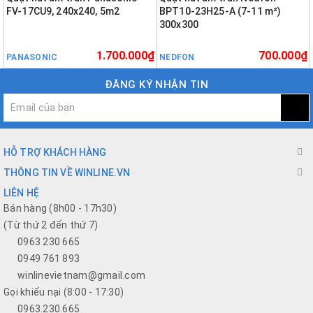
FV-17CU9, 240x240, 5m2
BPT10-23H25-A (7-11 m²)
300x300
1.700.000₫
700.000₫
PANASONIC
NEDFON
ĐĂNG KÝ NHẬN TIN
HỖ TRỢ KHÁCH HÀNG
THÔNG TIN VỀ WINLINE.VN
LIÊN HỆ
Bán hàng (8h00 - 17h30)
(Từ thứ 2 đến thứ 7)
0963 230 665
0949 761 893
winlinevietnam@gmail.com
Gọi khiếu nại (8:00 - 17:30)
0963.230.665