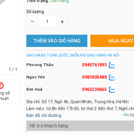
Tình trạng:
Còn hàng
Số lượng
–
+
THÊM VÀO GIỎ HÀNG
MUA NGAY
GIAO HÀNG TOÀN QUỐC, MIỄN PHÍ GIAO HÀNG HÀ NỘI
Phương Thảo
0949761893
:
1
/ 1
Ngọc Yến
0981805488
:
Kim Huệ
0963230665
:
ng số
thuật
Địa chỉ: Số 17, Ngõ 46, Quan Nhân, Trung Hòa, Hà Nội
Làm việc: từ 8h đến 17h30, từ thứ 2 đến thứ 7, Nghỉ c
Bản đồ chỉ đường
Có
Hỗ trợ khách hàng