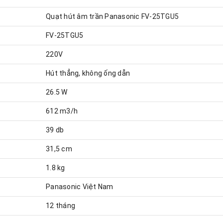
Quạt hút âm trần Panasonic FV-25TGU5
FV-25TGU5
220V
Hút thẳng, không ống dẫn
26.5 W
612 m3/h
39 db
31,5 cm
1.8 kg
Panasonic Việt Nam
12 tháng