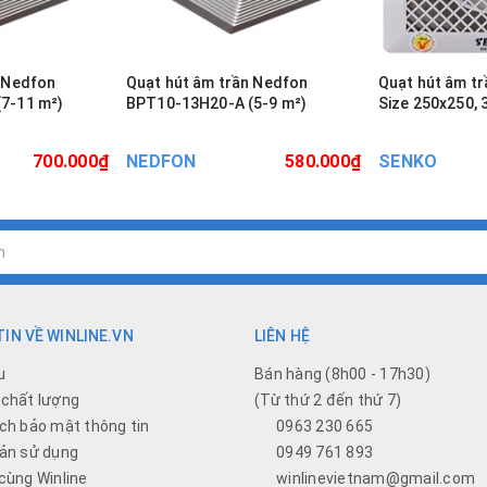
n Nedfon
Quạt hút âm trần Nedfon
Quạt hút âm tr
BPT10-13H20-A (5-9 m²)
Size 250x250,
700.000₫
NEDFON
580.000₫
SENKO
IN VỀ WINLINE.VN
LIÊN HỆ
u
Bán hàng (8h00 - 17h30)
chất lượng
(Từ thứ 2 đến thứ 7)
ch bảo mật thông tin
0963 230 665
ản sử dụng
0949 761 893
cùng Winline
winlinevietnam@gmail.com