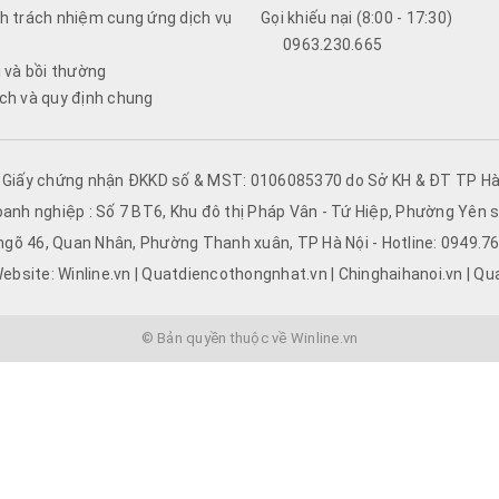
h trách nhiệm cung ứng dịch vụ
Gọi khiếu nại (8:00 - 17:30)
0963.230.665
i và bồi thường
ch và quy định chung
- Giấy chứng nhận ĐKKD số & MST: 0106085370 do Sở KH & ĐT TP Hà 
oanh nghiệp : Số 7 BT6, Khu đô thị Pháp Vân - Tứ Hiệp, Phường Yên s
 ngõ 46, Quan Nhân, Phường Thanh xuân, TP Hà Nội - Hotline: 0949.
ebsite: Winline.vn | Quatdiencothongnhat.vn | Chinghaihanoi.vn | Qu
© Bản quyền thuộc về Winline.vn