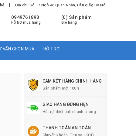
|
 hệ
Địa chỉ: Số 17 Ngõ 46 Quan Nhân, Cầu giấy, Hà Nội
0949761893
(
0
) Sản phẩm
Hỗ trợ mua hàng
Giỏ hàng
Ư VẤN CHỌN MUA
HỖ TRỢ
,
CAM KẾT HÀNG CHÍNH HÃNG
Sản phẩm mới 100%
GIAO HÀNG ĐÚNG HẸN
Hỗ trợ nhiệt tình nhanh chóng
THANH TOÁN AN TOÀN
Chuyển khoản, Thu sau COD