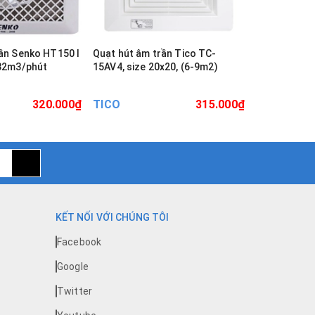
ần Senko HT150 I
Quạt hút âm trần Tico TC-
Quạt hút âm
 32m3/phút
15AV4, size 20x20, (6-9m2)
15AV5, Size
320.000₫
TICO
315.000₫
TICO
KẾT NỐI VỚI CHÚNG TÔI
Facebook
Google
Twitter