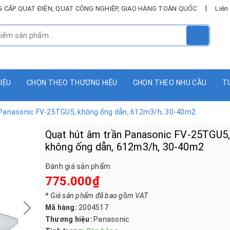
|
UNG CẤP QUẠT ĐIỆN, QUẠT CÔNG NGHIỆP, GIAO HÀNG TOÀN QUỐC
Liên
HIỆU
CHỌN THEO THƯƠNG HIỆU
CHỌN THEO NHU CẦU
T
 Panasonic FV‑25TGU5, không ống dẫn, 612m3/h, 30-40m2
Quạt hút âm trần Panasonic FV‑25TGU5
không ống dẫn, 612m3/h, 30-40m2
Đánh giá sản phẩm
775.000₫
*
Giá sản phẩm đã bao gồm VAT
Mã hàng:
2004517
Thương hiệu:
Panasonic