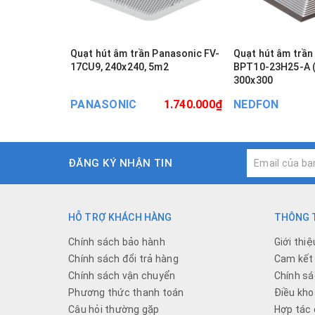
Quạt hút âm trần Panasonic FV-
Quạt hút âm trầ
17CU9, 240x240, 5m2
BPT10-23H25-A (7-11 m²)
300x300
PANASONIC
1.740.000₫
NEDFON
ĐĂNG KÝ NHẬN TIN
HỖ TRỢ KHÁCH HÀNG
THÔNG T
Chính sách bảo hành
Giới thiệ
Chính sách đổi trả hàng
Cam kết 
Chính sách vận chuyển
Chính sá
Phương thức thanh toán
Điều kho
Câu hỏi thường gặp
Hợp tác 