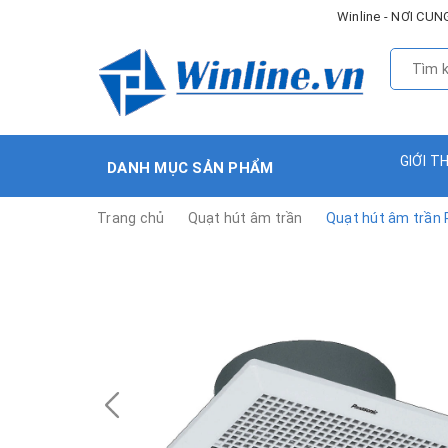
Winline - NƠI C
GIỚI T
DANH MỤC SẢN PHẨM
Trang chủ
Quạt hút âm trần
Quạt hút âm trần