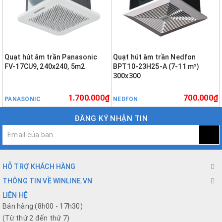
Quạt hút âm trần Panasonic
Quạt hút âm trần Nedfon
FV-17CU9, 240x240, 5m2
BPT10-23H25-A (7-11 m²)
300x300
1.700.000₫
700.000₫
PANASONIC
NEDFON
ĐĂNG KÝ NHẬN TIN
HỖ TRỢ KHÁCH HÀNG
THÔNG TIN VỀ WINLINE.VN
LIÊN HỆ
Bán hàng (8h00 - 17h30)
(Từ thứ 2 đến thứ 7)