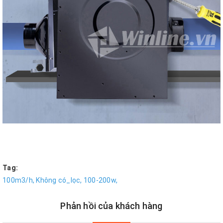
Tag:
100m3/h,
Không có_lọc,
100-200w,
Phản hồi của khách hàng