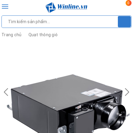
0
Toggle
navigation
Trang chủ
Quạt thông gió