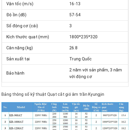
Vận tốc (m/s)
16-13
Độ ồn (dB)
57-54
Số động cơ (cái)
3
Kích thước quạt (mm)
1800*235*320
Cân nặng (kg)
26.8
Sản xuất tại
Trung Quốc
2 năm với sản phẩm, 3 năm
Bảo hành
với động cơ
Bảng thông số kỹ thuật Quạt cắt gió âm trần Kyungjin