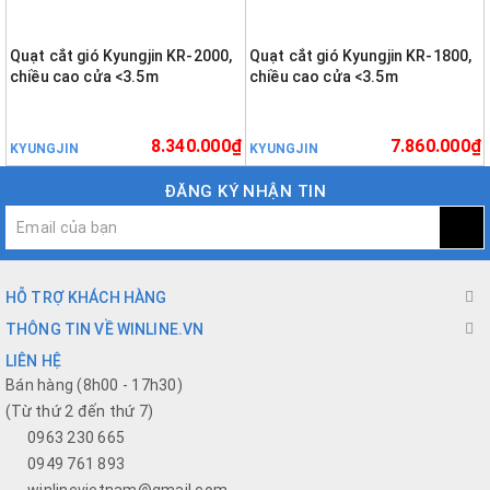
Quạt cắt gió Kyungjin KR-2000,
Quạt cắt gió Kyungjin KR-1800,
chiều cao cửa <3.5m
chiều cao cửa <3.5m
8.340.000₫
7.860.000₫
KYUNGJIN
KYUNGJIN
ĐĂNG KÝ NHẬN TIN
HỖ TRỢ KHÁCH HÀNG
THÔNG TIN VỀ WINLINE.VN
LIÊN HỆ
Bán hàng (8h00 - 17h30)
(Từ thứ 2 đến thứ 7)
0963 230 665
0949 761 893
winlinevietnam@gmail.com