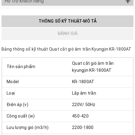
+
Hỗ trợ khách hàng
THÔNG SỐ KỸ THUẬT-MÔ TẢ
ĐÁNH GIÁ
Bảng thông số kỹ thuật Quạt cắt gió âm trần Kyungjin KR-1800AT
Quạt cắt gió âm trần
Tên sản phẩm
kyungjin KR-1800AT
Model
KR-1800AT
Loại
Lắp âm trần
Điện áp (v)
220V/ 50Hz
Công suất (w)
450-420
Lưu lượng gió (m3/h)
2200-1800