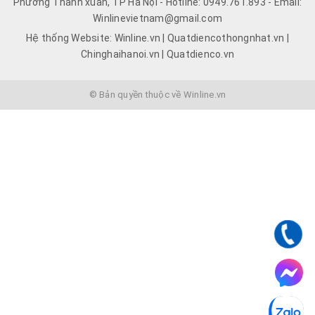
Phường Thanh xuân, TP Hà Nội - Hotline: 0949.761.893 - Email:
Winlinevietnam@gmail.com
Hệ thống Website: Winline.vn | Quatdiencothongnhat.vn |
Chinghaihanoi.vn | Quatdienco.vn
© Bản quyền thuộc về Winline.vn