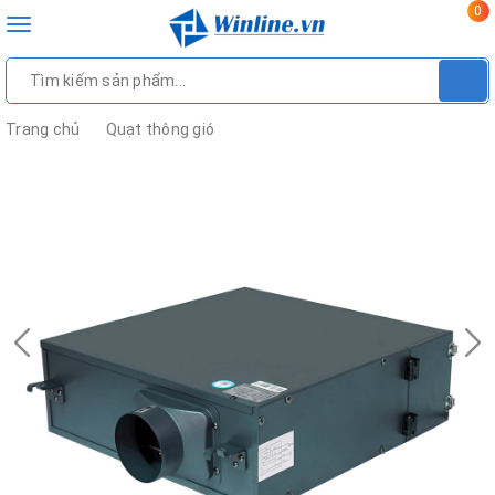
0
Toggle
navigation
Trang chủ
Quạt thông gió