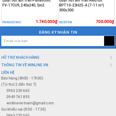
Quạt hút âm trần Panasonic
Quạt hút âm trần Nedfon
FV-17CU9, 240x240, 5m2
BPT10-23H25-A (7-11 m²)
300x300
1.740.000₫
700.000₫
PANASONIC
NEDFON
ĐĂNG KÝ NHẬN TIN
HỖ TRỢ KHÁCH HÀNG
THÔNG TIN VỀ WINLINE.VN
LIÊN HỆ
Bán hàng (8h00 - 17h30)
(Từ thứ 2 đến thứ 7)
0963 230 665
0949 761 893
winlinevietnam@gmail.com
Gọi khiếu nại (8:00 - 17:30)
0963.230.665