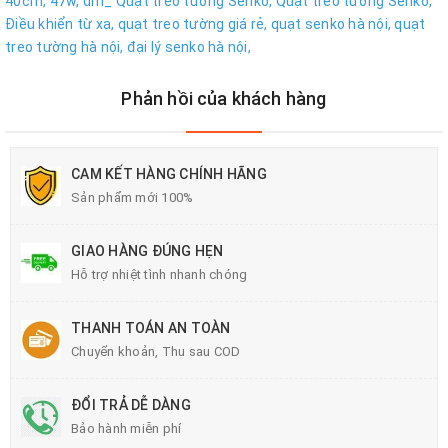
40cm,
47w,
dm_ Quạt treo tường Senko,
Quạt treo tường Senko,
Điều khiển từ xa,
quạt treo tường giá rẻ,
quạt senko hà nội,
quạt
treo tường hà nội,
đại lý senko hà nội,
Phản hồi của khách hàng
CAM KẾT HÀNG CHÍNH HÃNG
Sản phẩm mới 100%
GIAO HÀNG ĐÚNG HẸN
Hỗ trợ nhiệt tình nhanh chóng
THANH TOÁN AN TOÀN
Chuyển khoản, Thu sau COD
ĐỔI TRẢ DỄ DÀNG
Bảo hành miễn phí