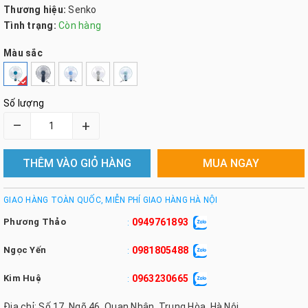
Thương hiệu:
Senko
Tình trạng:
Còn hàng
Màu sắc
Số lượng
–
+
THÊM VÀO GIỎ HÀNG
MUA NGAY
GIAO HÀNG TOÀN QUỐC, MIỄN PHÍ GIAO HÀNG HÀ NỘI
Phương Thảo
0949761893
:
Ngọc Yến
0981805488
:
Kim Huệ
0963230665
:
Địa chỉ: Số 17, Ngõ 46, Quan Nhân, Trung Hòa, Hà Nội