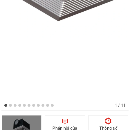
1
/ 11
Phản hồi của
Thông số