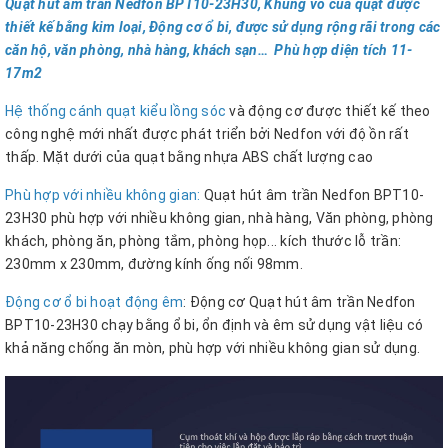
Quạt hút âm trần Nedfon BPT10-23H30, Khung vỏ của quạt được
thiết kế bằng kim loại, Động cơ ổ bi, được sử dụng rộng rãi trong các
căn hộ, văn phòng, nhà hàng, khách sạn… Phù hợp diện tích 11-
17m2
Hệ thống cánh quạt kiểu lồng sóc
và động cơ được thiết kế theo
công nghệ mới nhất được phát triển bởi Nedfon với độ ồn rất
thấp. Mặt dưới của quạt bằng nhựa ABS chất lượng cao
Phù hợp với nhiều không gian:
Quạt hút âm trần Nedfon BPT10-
23H30 phù hợp với nhiều không gian, nhà hàng, Văn phòng, phòng
khách, phòng ăn, phòng tắm, phòng họp... kích thước lỗ trần:
230mm x 230mm, đường kính ống nối 98mm.
Động cơ ổ bi hoạt động êm
: Động cơ Quạt hút âm trần Nedfon
BPT10-23H30 chạy bằng ổ bi, ổn định và êm sử dụng vật liệu có
khả năng chống ăn mòn, phù hợp với nhiều không gian sử dụng.