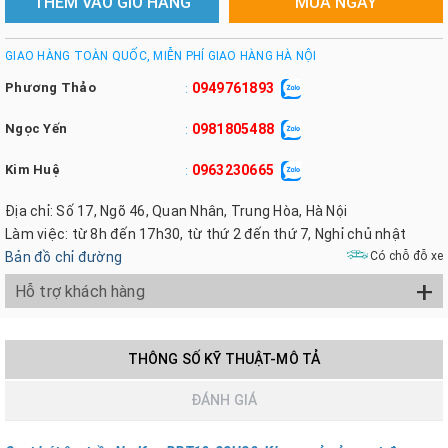
THÊM VÀO GIỎ HÀNG
MUA NGAY
GIAO HÀNG TOÀN QUỐC, MIỄN PHÍ GIAO HÀNG HÀ NỘI
Phương Thảo
0949761893
:
Ngọc Yến
0981805488
:
Kim Huệ
0963230665
:
Địa chỉ: Số 17, Ngõ 46, Quan Nhân, Trung Hòa, Hà Nội
Làm việc: từ 8h đến 17h30, từ thứ 2 đến thứ 7, Nghỉ chủ nhật
Bản đồ chỉ đường
Có chỗ đỗ xe
+
Hỗ trợ khách hàng
THÔNG SỐ KỸ THUẬT-MÔ TẢ
ĐÁNH GIÁ