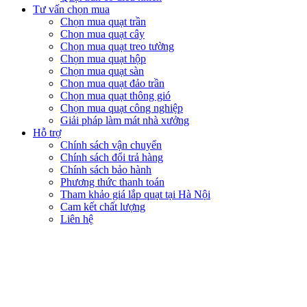
Tư vấn chọn mua
Chọn mua quạt trần
Chọn mua quạt cây
Chọn mua quạt treo tường
Chọn mua quạt hộp
Chọn mua quạt sàn
Chọn mua quạt đảo trần
Chọn mua quạt thông gió
Chọn mua quạt công nghiệp
Giải pháp làm mát nhà xưởng
Hỗ trợ
Chính sách vận chuyển
Chính sách đổi trả hàng
Chính sách bảo hành
Phương thức thanh toán
Tham khảo giá lắp quạt tại Hà Nội
Cam kết chất lượng
Liên hệ