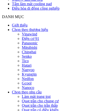
Tấm làm mát cooling pad
Điều hòa di động công nghiệp
DANH MỤC
Giới thiệu
Chọn theo thương hiệu
Vinawind
Điện cơ 91
Panasonic
Mitsibishi
Chinghai
Senko
Tico
Hatari
Nanyoo
Kyungjin
Nedfon
Gcool
Nanoco
Chọn theo nhu cầu
Làm mát trang trại
Quạt trần cho chung cư
Quạt trần cho trần thấp
Quạt trần có điều khiển