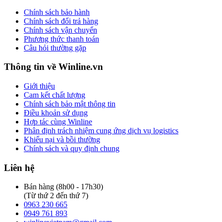
Chính sách bảo hành
Chính sách đổi trả hàng
Chính sách vận chuyển
Phương thức thanh toán
Câu hỏi thường gặp
Thông tin về Winline.vn
Giới thiệu
Cam kết chất lượng
Chính sách bảo mật thông tin
Điều khoản sử dụng
Hợp tác cùng Winline
Phân định trách nhiệm cung ứng dịch vụ logistics
Khiếu nại và bồi thường
Chính sách và quy định chung
Liên hệ
Bán hàng (8h00 - 17h30)
(Từ thứ 2 đến thứ 7)
0963 230 665
0949 761 893