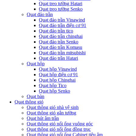
Quạt treo tường Hatari
Quạt treo tường Senko
Quạt đảo trần
Quạt đảo trần Vinawind
Quạt đảo trần điện cơ 91
Quạt đảo trần tico
Quạt đảo trần chinghai
Quạt đảo trần Senko
Quạt đảo trần Komasu
Quạt đảo trần mitsubishi
Quạt đảo trần Hatari
Quạt hộp
Quạt hộp Vinawind
Quạt hộp điện cơ 91
Quạt hộp Chinghai
Quạt hộp Tico
Quạt hộp Senko
Quạt bàn
Quạt thông gió
Quạt thông gió nhà vệ sinh
Quạt thông gió gắn tường
Quạt hút âm trần
Quạt thông gió nối ống vuông góc
Quạt thông gió nối ống đồng trục
Quạt thông gió nối ống Cabinet tiêu âm