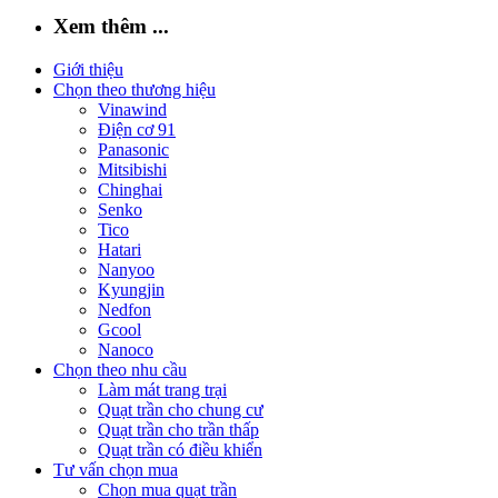
Xem thêm ...
Giới thiệu
Chọn theo thương hiệu
Vinawind
Điện cơ 91
Panasonic
Mitsibishi
Chinghai
Senko
Tico
Hatari
Nanyoo
Kyungjin
Nedfon
Gcool
Nanoco
Chọn theo nhu cầu
Làm mát trang trại
Quạt trần cho chung cư
Quạt trần cho trần thấp
Quạt trần có điều khiển
Tư vấn chọn mua
Chọn mua quạt trần