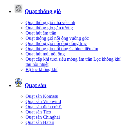
Quạt thông gió
Quạt thông gió nhà vệ sinh
Quạt thông gió gắn tường
Quạt hút âm trần
Quạt thông gió nối ống vuông góc
Quạt thông gió nối ống đồng trục
Quạt thông gió nối ống Cabinet tiêu âm
Quạt hút mùi nối ống
Quạt cấp khí tươi siêu mỏng âm trần Lọc không khí,
thu hồi nhiệt
Bộ lọc không khí
Quạt sàn
Quạt sàn Komasu
Quạt sàn Vinawind
Quạt sàn điện cơ 91
Quạt sàn Tico
Quạt sàn Chinghai
Quạt sàn Hatari