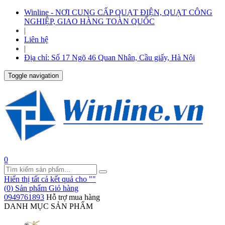
Winline - NƠI CUNG CẤP QUẠT ĐIỆN, QUẠT CÔNG
NGHIỆP, GIAO HÀNG TOÀN QUỐC
|
Liên hệ
|
Địa chỉ: Số 17 Ngõ 46 Quan Nhân, Cầu giấy, Hà Nội
Toggle navigation
0
Hiển thị tất cả kết quả cho "
"
(
0
) Sản phẩm
Giỏ hàng
0949761893
Hỗ trợ mua hàng
DANH MỤC SẢN PHẨM