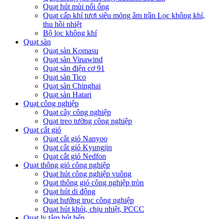
Quạt hút mùi nối ống
Quạt cấp khí tươi siêu mỏng âm trần Lọc không khí,
thu hồi nhiệt
Bộ lọc không khí
Quạt sàn
Quạt sàn Komasu
Quạt sàn Vinawind
Quạt sàn điện cơ 91
Quạt sàn Tico
Quạt sàn Chinghai
Quạt sàn Hatari
Quạt công nghiệp
Quạt cây công nghiệp
Quạt treo tường công nghiệp
Quạt cắt gió
Quạt cắt gió Nanyoo
Quạt cắt gió Kyungjin
Quạt cắt gió Nedfon
Quạt thông gió công nghiệp
Quạt hút công nghiệp vuông
Quạt thông gió công nghiệp tròn
Quạt hút di động
Quạt hướng trục công nghiệp
Quạt hút khói, chịu nhiệt, PCCC
Quạt ly tâm hút bếp